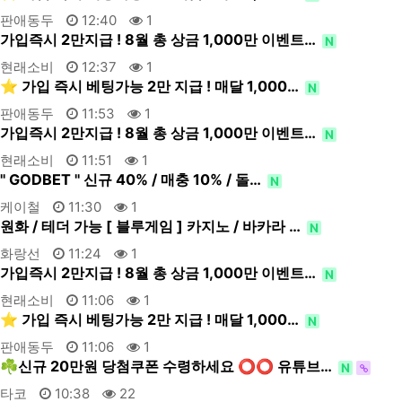
판애동두
12:40
1
가입즉시 2만지급 ! 8월 총 상금 1,000만 이벤트…
N
현래소비
12:37
1
⭐️ 가입 즉시 베팅가능 2만 지급 ! 매달 1,000…
N
판애동두
11:53
1
가입즉시 2만지급 ! 8월 총 상금 1,000만 이벤트…
N
현래소비
11:51
1
" GODBET " 신규 40% / 매충 10% / 돌…
N
케이철
11:30
1
원화 / 테더 가능 [ 블루게임 ] 카지노 / 바카라 …
N
화랑선
11:24
1
가입즉시 2만지급 ! 8월 총 상금 1,000만 이벤트…
N
현래소비
11:06
1
⭐️ 가입 즉시 베팅가능 2만 지급 ! 매달 1,000…
N
판애동두
11:06
1
☘️️신규 20만원 당첨쿠폰 수령하세요 ⭕️⭕️ 유튜브…
N
타코
10:38
22