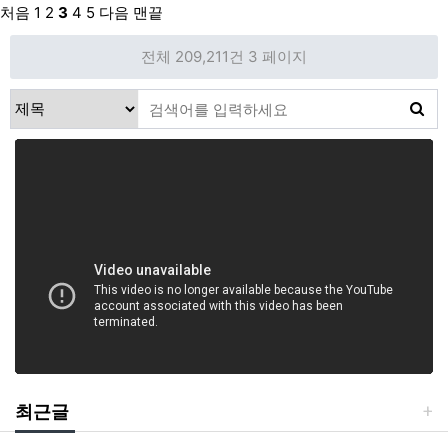
처음
1
2
3
4
5
다음
맨끝
전체 209,211건
3 페이지
최근글