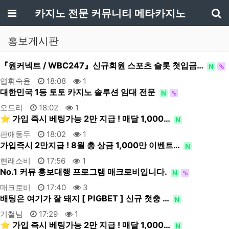
메뉴
카지노 전문 커뮤니티 메타카지노
기
홍보게시판
『원커넥트 / WBC247』신규회원 스포츠 슬롯 첫입금…
N
엽휘숙윤
18:08
1
️대한민국️ 1등 토토 카지노 솔루션 임대 전문
N
오드리
18:02
1
⭐️ 가입 즉시 베팅가능 2만 지급 ! 매달 1,000…
N
판애동두
18:02
1
가입즉시 2만지급 ! 8월 총 상금 1,000만 이벤트…
N
현래소비
17:56
1
️️No.1 커뮤 홍보대행 프️로그램 매크로비입니다.
N
매크로비
17:40
3
배팅은 여기가 잘 돼지 [ PIGBET ] 신규 첫충 …
N
기철님
17:29
1
⭐️ 가입 즉시 베팅가능 2만 지급 ! 매달 1,000…
N