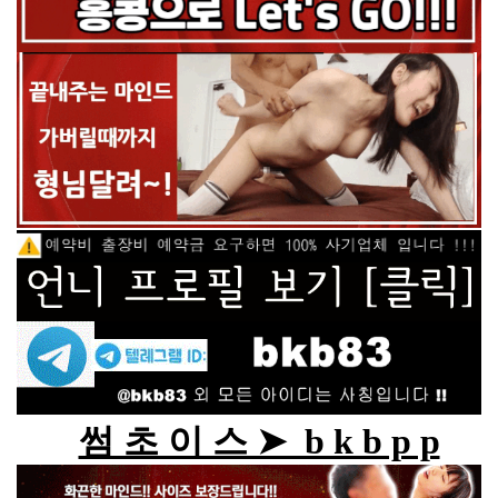
썸 초 이 스 ➤ b k b p p