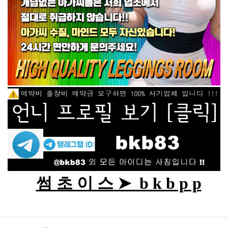
썸 초 이 스 ➤ b k b p p