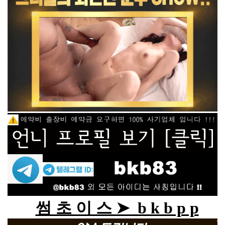
썸 초 이 스 ➤ b k b p p