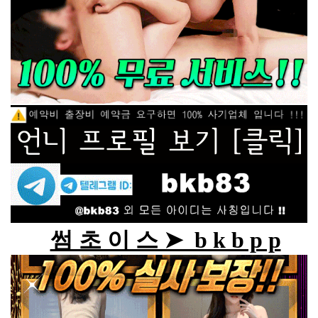
썸 초 이 스 ➤ b k b p p