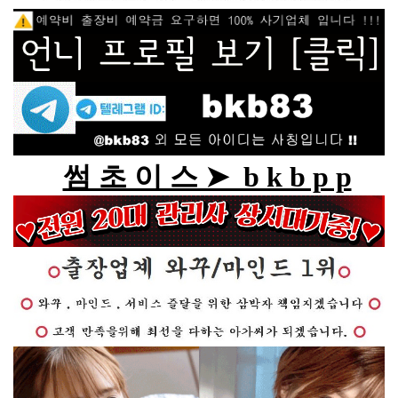
썸 초 이 스 ➤ b k b p p