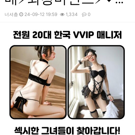
너셔층
24-09-12 19:59
1,334
0
본문