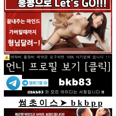
썸 초 이 스 ➤ b k b p p