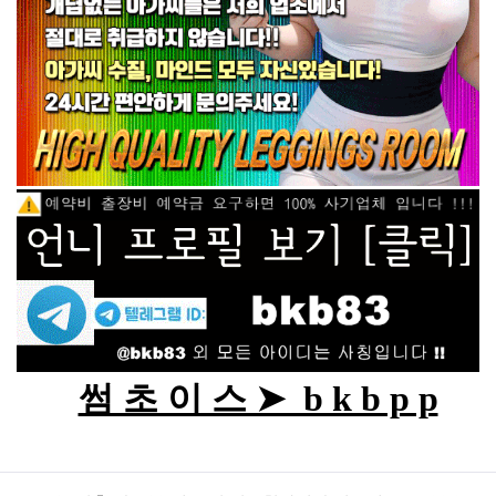
썸 초 이 스 ➤ b k b p p