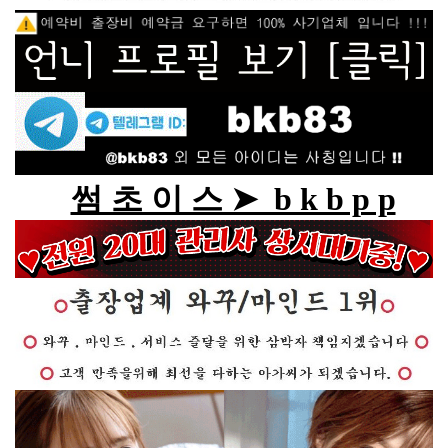
썸 초 이 스 ➤ b k b p p