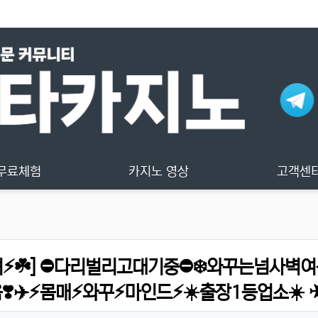
무료체험
카지노 영상
고객센
⚡☘️] ⛔다리벌리고대기중⛔❄️와꾸는넘사벽
음❣️✈️⚡몸매⚡와꾸⚡마인드⚡☀️출장1등업소☀️ 