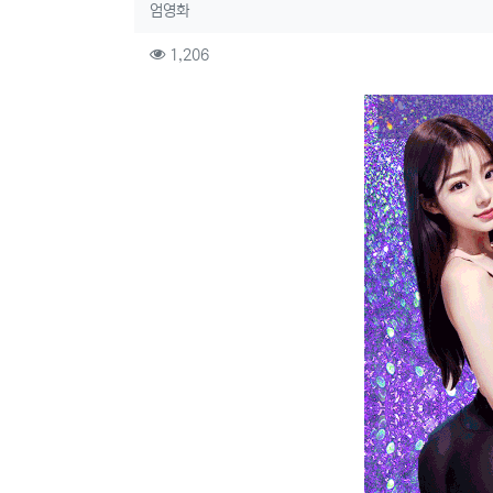
작성자 정보
작성
엄영화
컨텐츠 정보
조회
1,206
본문