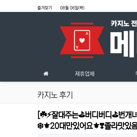
상단 네비
즐겨찾기
08월 06일(목)
메인 메뉴
제휴업체
카지노 후기
[☘️⚡잘대주는⛳버디버디⛳번개녀
❄️⚜️20대만있어요⚜️❣️졸라맛있