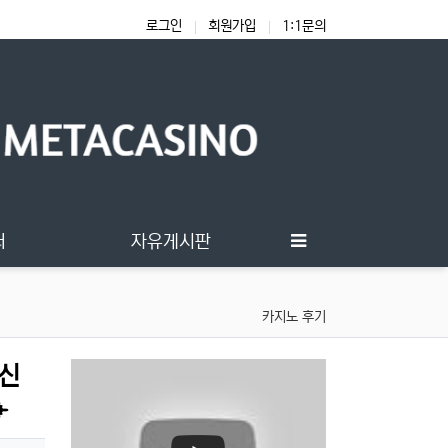
로그인
회원가입
1:1문의
터
자유게시판
카지노 후기
여신
✈