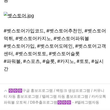
공
#벳스토어가입코드, #벳스토어추천인, #벳스토어
먹튀, #벳스토어카지노, #벳스토어파워볼
#벳스토어가입, #벳스토어도메인, #벳스토어고객
센터, #벳스토어토토, #벳스토어슬롯
#파워볼, #스포츠, #슬롯, #카지노, #토토, #실시
간
✡️✡️✡️구글 홍보프로그램 / 백링크 생성프로그램 / 커뮤니
티 자동 홍보프로그램 / 텔레그램 자동 홍보프로그램 / 카카오톡
파워볼 오토픽 / DB추출프로그램✡️✡️✡️ - #텔레그램자동