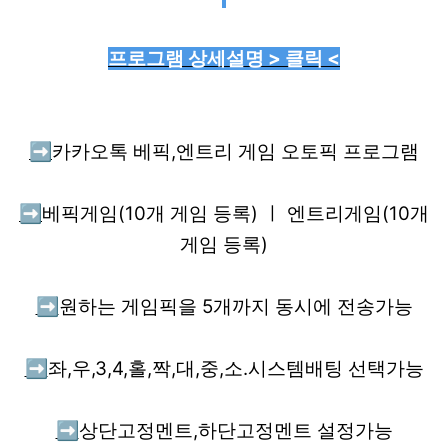
프로그램 상세설명 > 클릭 <
➡️
카카오톡 베픽,엔트리 게임 오토픽 프로그램
➡️
베픽게임(10개 게임 등록) ㅣ 엔트리게임(10개
게임 등록)
➡️
원하는 게임픽을 5개까지 동시에 전송가능
➡️
좌,우,3,4,홀,짝,대,중,소.시스템배팅 선택가능
➡️
상단고정멘트,하단고정멘트 설정가능