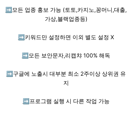
➡️
모든 업종 홍보 가능 (토토,카지노,꽁머니,대출,
가상,블랙업종등)
➡️
키워드만 설정하면 이외 별도 설정 X
➡️
모든 보안문자,리캡챠 100% 해독
➡️
구글에 노출시 대부분 최소 2주이상 상위권 유
지
➡️
프로그램 실행 시 다른 작업 가능