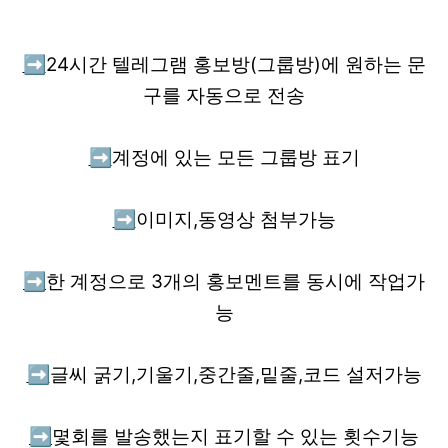
➡️
24시간 텔레그램 홍보방(그룹방)에 원하는 문
구를 자동으로 전송
➡️
계정에 있는 모든 그룹방 표기
➡️
이미지,동영상 첨부가능
➡️
한 계정으로 3개의 홍보멘트를 동시에 작업가
능
➡️
글씨 굵기,기울기,중간줄,밑줄,코드 설저가능
➡️
몇회를 발송했는지 표기할 수 있는 횟수기능