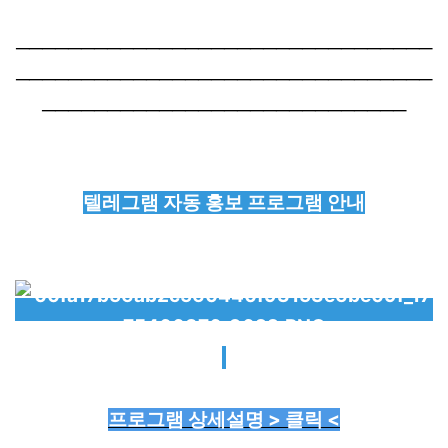
────────────────────────────────
────────────────────────────────
────────────────────────────
텔레그램 자동 홍보 프로그램 안내
프로그램 상세설명 > 클릭 <