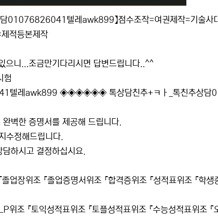
1076826041텔레awk899】점수조작=여권제작=기술사
=제적등본제작
으니...조금만기다리시면 답변드립니다..^^
시험
41텔레awk899 ◈◈◈◈◈◈ 톡상담친추+ㅋㅏ_톡친추상담0
 완벽한 증명서를 제공해 드립니다.
까지수정해드립니다.
.상담하시고 결정하십시요.
『졸업장위조 『졸업증명서위조 『합격증위조 『성적표위조 『학생
G-TELP위조 『토익성적표위조 『토플성적표위조 『수능성적표위조 『