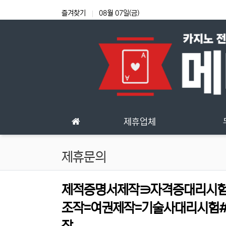
상단 네비
즐겨찾기
08월 07일(금)
메인 메뉴
제휴업체
제휴문의
제적증명서제작∋자격증대리시험【톡
조작=여권제작=기술사대리시험