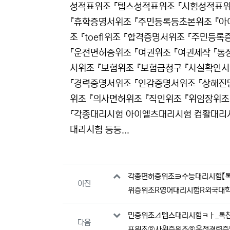
성적표위조 『텝스성적표위조 『시험성적표
『휴학증명서위조 『주민등록등초본위조 『아이엘
조 『toefl위조 『합격증명서위조 『주민등록
『운전면허증위조 『여권위조 『여권제작 『통
서위조 『보험위조 『보험금청구 『사실확인
『경력증명서위조 『인감증명서위조 『상해진
위조 『의사면허위조 『직인위조 『위임장위조
『각종대리시험 아이엘츠대리시험 컴활대리
대리시험 등등...
관련자료
각종면허증위조∋수능대리시험【톡친
이전
위증위조R영어대리시험R외국대
민증위조Δ텝스대리시험ㅋㅏ_톡친추
다음
표위조®사원증위조®운전경력증