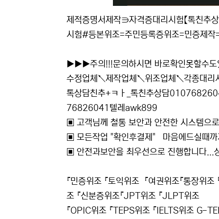
제적증명서제작∋자격증대리시험【톡친추상담0
시험#등본위조=주민등록증위조=민증제작
▶▶▶주의!!!문의하시면 바로확인못할수도있
수정업체↖제작업체↖위조업체↖각종대리
톡상담친추+ㅋㅏ_톡친추상담010768260
76826041텔레awk899
▣ 고객님께 철통 보안과 안전한 시스템으로
▣ 모든작업 "확인후결제" 마음에드실때
▣ 안전과보안을 최우선으로 진행합니다..
『민증위조 『토익위조 『여권위조『통장위조 
조 『신분증위조『JPT위조 『JLPT위조
『OPIC위조 『TEPS위조 『IELTS위조 