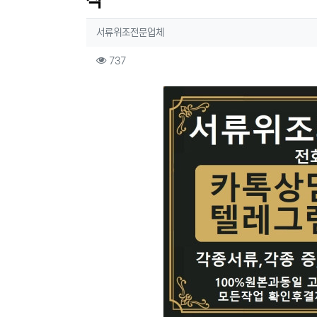
작
작성자 정보
작성
서류위조전문업체
컨텐츠 정보
조회
737
본문