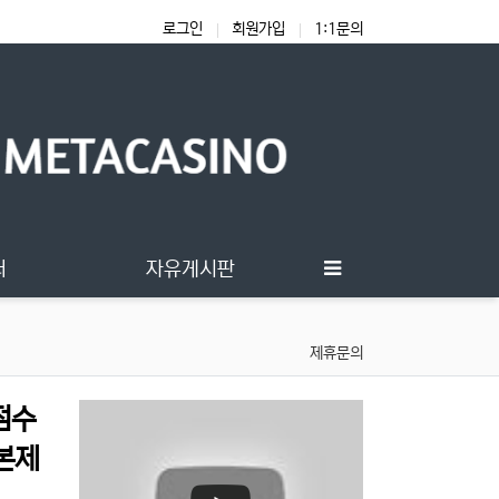
로그인
회원가입
1:1문의
터
자유게시판
제휴문의
점수
본제