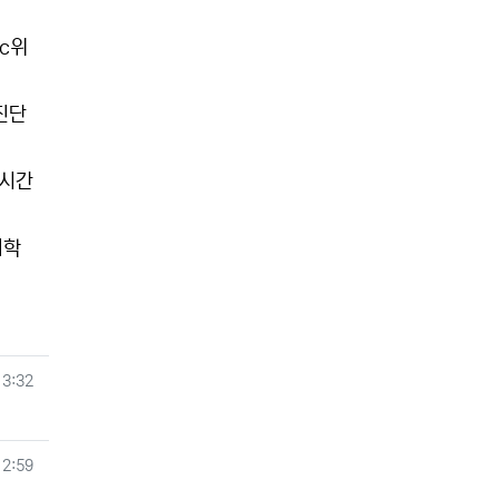
c위
진단
실시간
어학
13:32
12:59