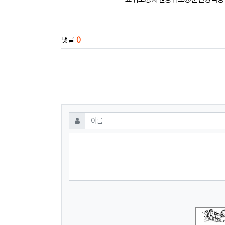
댓글
0
댓글쓰기
필수
이름
숫자음성듣기
새로고침