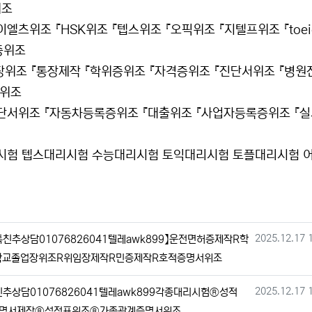
위조
츠위조 『HSK위조 『텝스위조 『오픽위조 『지텔프위조 『toei
증위조
장위조 『통장제작 『학위증위조 『자격증위조 『진단서위조 『병원
서위조
단서위조 『자동차등록증위조 『대출위조 『사업자등록증위조 『
시험 텝스대리시험 수능대리시험 토익대리시험 토플대리시험 
작성일
2025.12.17 
추상담01076826041텔레awk899】운전면허증제작R학
학교졸업장위조R위임장제작R민증제작R호적증명서위조
작성일
2025.12.17 
상담01076826041텔레awk899각종대리시험®성적
명서제작®성적표위조®가족관계증명서위조