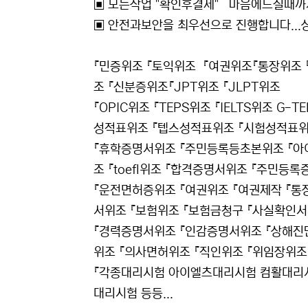
▣ 모든작업 "확인후결제" 마음에드실때
▣ 안전과보안을 최우선으로 진행합니다..
『민증위조 『토익위조 『여권위조『통장위조 
조 『신분증위조『JPT위조 『JLPT위조
『OPIC위조 『TEPS위조 『IELTS위조 
성적표위조 『텝스성적표위조 『시험성적표
『휴학증명서위조 『주민등록등초본위조 『아이엘
조 『toefl위조 『합격증명서위조 『주민등록
『운전면허증위조 『여권위조 『여권제작 『통
서위조 『보험위조 『보험금청구 『사실확인
『경력증명서위조 『인감증명서위조 『상해진
위조 『의사면허위조 『직인위조 『위임장위조
『각종대리시험 아이엘츠대리시험 컴활대리
대리시험 등등...