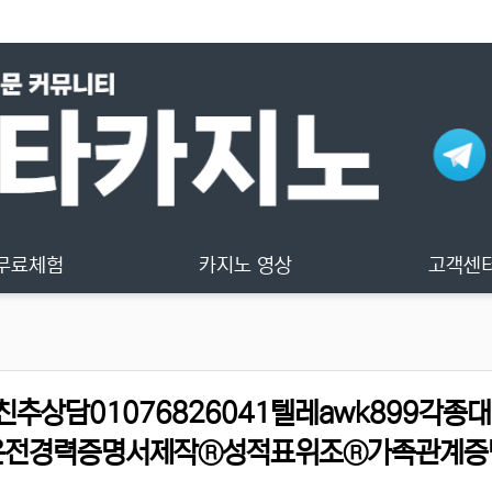
무료체험
카지노 영상
고객센
상담01076826041텔레awk899각종
운전경력증명서제작®성적표위조®가족관계증