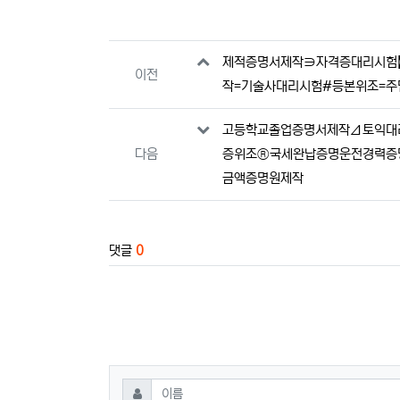
관련자료
제적증명서제작∋자격증대리시험【톡
이전
작=기술사대리시험#등본위조=주
고등학교졸업증명서제작Δ토익대리시
다음
증위조®국세완납증명운전경력증
금액증명원제작
댓글
0
댓글쓰기
필수
이름