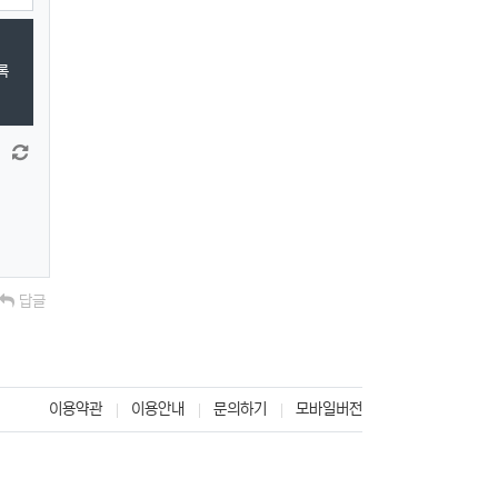
록
 늘이기
댓글창 줄이기
새 댓글 작성
답글
이용약관
이용안내
문의하기
모바일버전