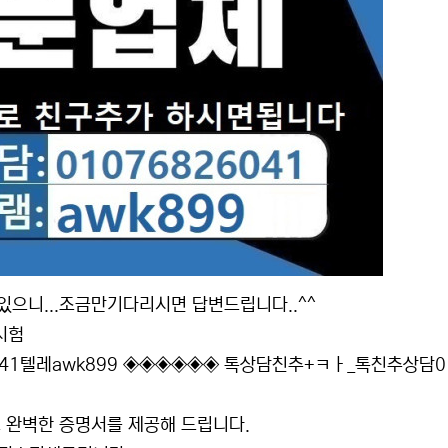
으니...조금만기다리시면 답변드립니다..^^
시험
41텔레awk899 ◈◈◈◈◈◈ 톡상담친추+ㅋㅏ_톡친추상담0
 완벽한 증명서를 제공해 드립니다.