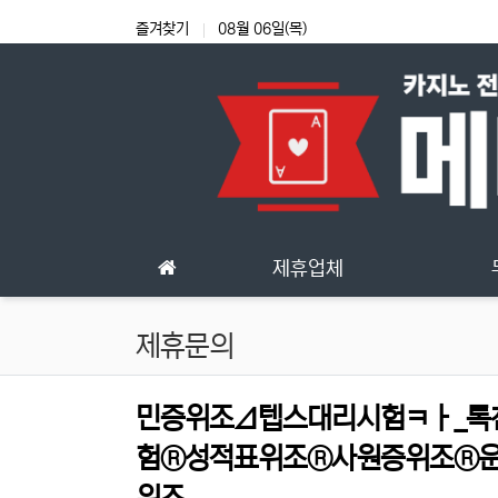
상단 네비
즐겨찾기
08월 06일(목)
메인 메뉴
제휴업체
제휴문의
민증위조Δ텝스대리시험ㅋㅏ_톡친추
험®성적표위조®사원증위조®