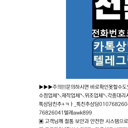
▶▶▶주의!!!문의하시면 바로확인못할수도있
수정업체↖제작업체↖위조업체↖각종대리
톡상담친추+ㅋㅏ_톡친추상담010768260
76826041텔레awk899
▣ 고객님께 철통 보안과 안전한 시스템으로