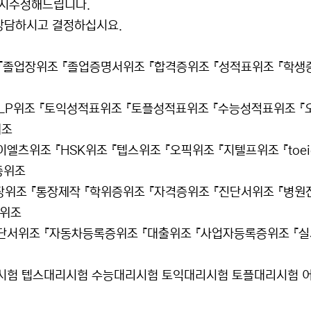
까지수정해드립니다.
.상담하시고 결정하십시요.
『졸업장위조 『졸업증명서위조 『합격증위조 『성적표위조 『학생
G-TELP위조 『토익성적표위조 『토플성적표위조 『수능성적표위조 『
위조
츠위조 『HSK위조 『텝스위조 『오픽위조 『지텔프위조 『toei
증위조
장위조 『통장제작 『학위증위조 『자격증위조 『진단서위조 『병원
서위조
단서위조 『자동차등록증위조 『대출위조 『사업자등록증위조 『
시험 텝스대리시험 수능대리시험 토익대리시험 토플대리시험 