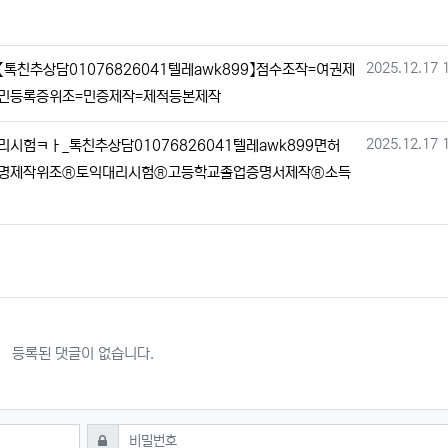
작성일
2025.12.17 
친추상담01076826041텔레awk899】점수조작=여권제
민등록증위조=민증제작=제적등본제작
작성일
2025.12.17 
험ㅋㅏ_톡친추상담01076826041텔레awk899면허
명제작위조®토익대리시험®고등학교졸업증명서제작®소득
등록된 댓글이 없습니다.
필수
비밀번호