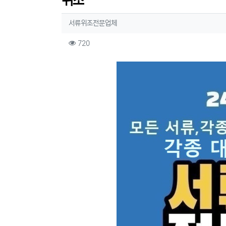
위조
작성자 정보
작성
서류위조전문업체
컨텐츠 정보
조회
720
본문