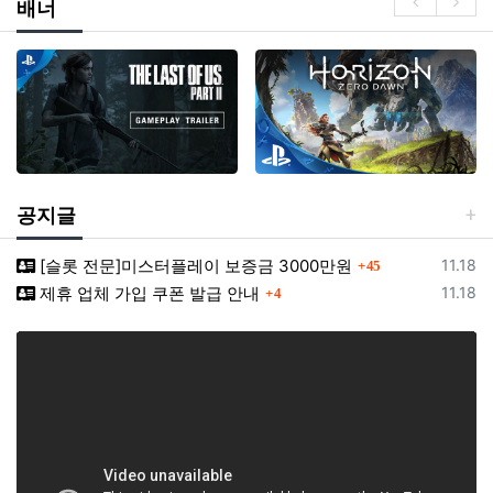
배너
공지글
댓글
등록일
[슬롯 전문]미스터플레이 보증금 3000만원
11.18
45
댓글
등록일
제휴 업체 가입 쿠폰 발급 안내
11.18
4