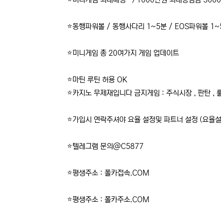
⭐️동행파워볼 / 동행사다리 1~5분 / EOS파워볼 1
⭐️미니게임 총 20여가지 게임 업데이트
⭐️마틴 루틴 허용 OK
⭐️카지노 무제재입니다 금지게임 : 주식시장 , 판탄 , 
⭐️가입시 연락주셔야 요율 설정및 파트너 설정 (요율
⭐️텔레그램 문의@C5877
⭐️평생주소 : 폴카접속.COM
⭐️평생주소 : 폴카주소.COM