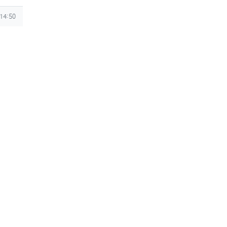
 14:50