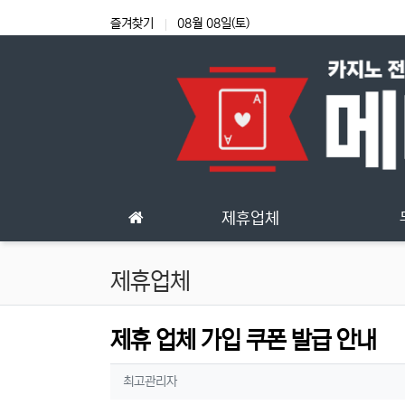
상단 네비
즐겨찾기
08월 08일(토)
메인 메뉴
제휴업체
제휴업체
제휴 업체 가입 쿠폰 발급 안내
작성자 정보
작성
최고관리자