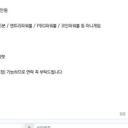
0만원
~5분 / 엔트리파워볼 / PBG파워볼 / 코인파워볼 등 미니게임
룰렛
설정) 가능하므로 연락 꼭 부탁드립니다
답글
필수
비밀번호