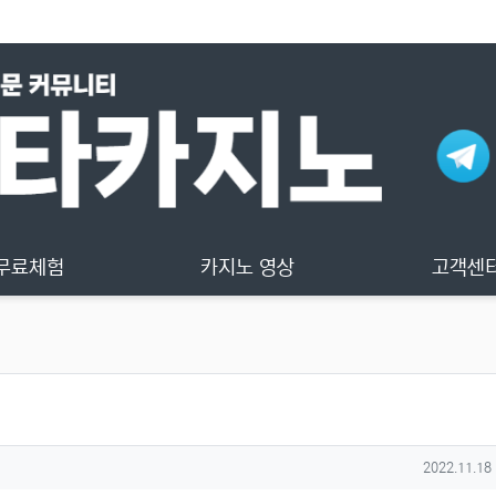
무료체험
카지노 영상
고객센
작성일
2022.11.18