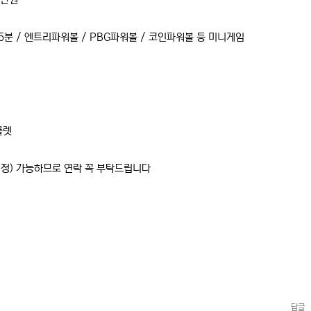
~5분 / 엔트리파워볼 / PBG파워볼 / 코인파워볼 등 미니게임
룰렛
설정) 가능하므로 연락 꼭 부탁드립니다
답글