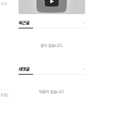
답글
최근글
글이 없습니다.
새댓글
댓글이 없습니다.
15:52