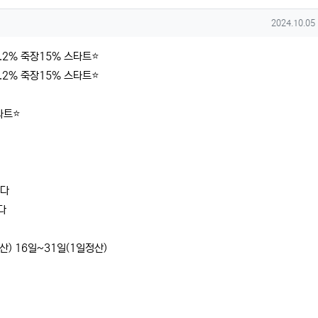
작성일
2024.10.05
.2% 죽장15% 스타트⭐️
.2% 죽장15% 스타트⭐️
트⭐️
니다
다
산) 16일~31일(1일정산)