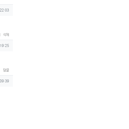
 22:03
삭제
 19:25
답글
 09:39