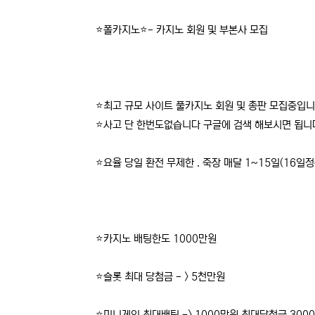
⭐️폴카지노⭐️- 카지노 회원 및 부본사 모집
⭐️최고 규모 사이트 풀카지노 회원 및 총판 모집중입
⭐️사고 단 한번도없습니다 구글에 검색 해보시면 됩니
⭐️요율 당일 환전 무제한 . 죽장 매달 1~15일(16일정
⭐️카지노 배팅한도 1000만원
⭐️슬롯 최대 당첨금 - > 5천만원
⭐️미니게임 최대배팅 -> 1000만원 최대당첨금 300