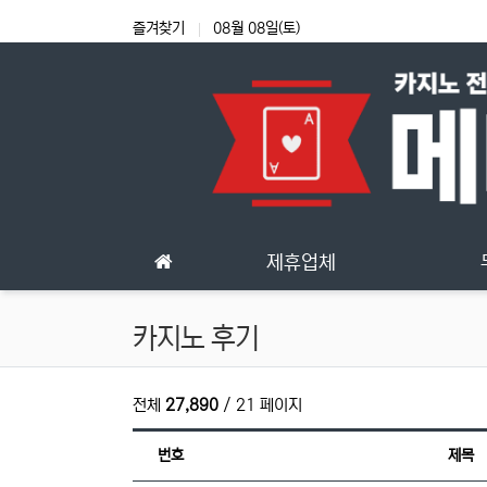
상단 네비
즐겨찾기
08월 08일(토)
메인 메뉴
제휴업체
카지노 후기
전체
27,890
/ 21 페이지
번호
제목