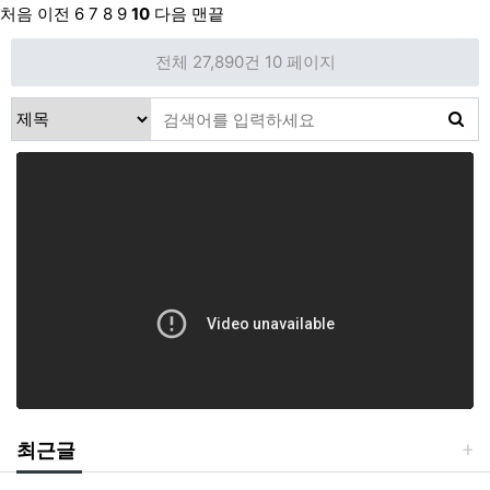
처음
이전
6
7
8
9
10
다음
맨끝
전체 27,890건
10 페이지
최근글