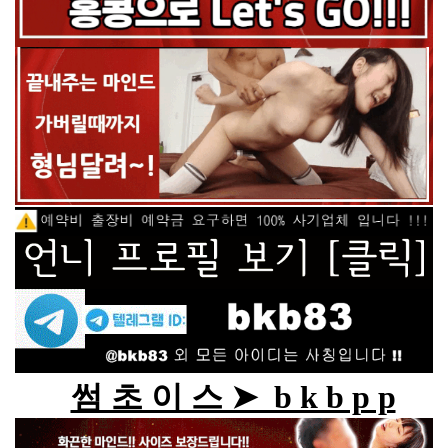
썸 초 이 스 ➤ b k b p p