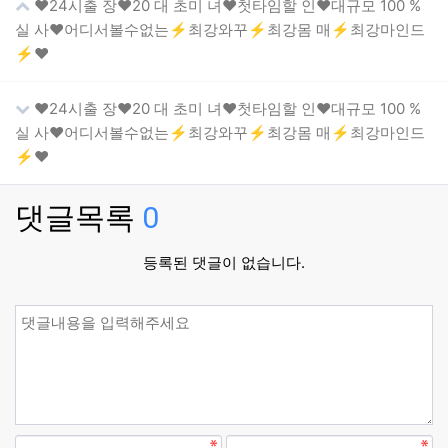
❤️24시출 장❤️20 대 초미 녀❤️첫타임할 인❤️대규모 100 %
실 사❤️어디서볼수없는⚡최강와꾸⚡최강몸 매⚡최강마인드
⚡❤️
❤️24시출 장❤️20 대 초미 녀❤️첫타임할 인❤️대규모 100 %
실 사❤️어디서볼수없는⚡최강와꾸⚡최강몸 매⚡최강마인드
⚡❤️
댓글목록
0
등록된 댓글이 없습니다.