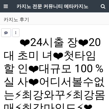
메뉴
카지노 전문 커뮤니티 메타카지노
기
카지노 후기
❤️24시출 장❤️20
대 초미 녀❤️첫타임
할 인❤️대규모 100 %
실 사❤️어디서볼수없
는⚡최강와꾸⚡최강몸
매⚡최강마인드⚡❤…