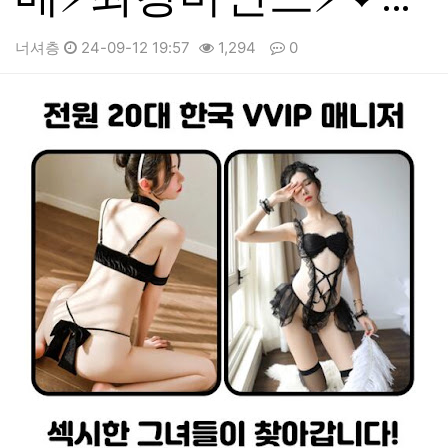
너셔층
24-09-12 19:57
1,294
0
본문