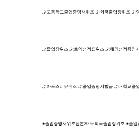
ぶ고등학교졸업증명서위조 ぶ외국졸업장위조 ぶ
ぶ졸업장위조 ぶ토익성적표위조 ぶ해외성적증명
ぶ아포스티유위조 ぶ졸업증명서발급 ぶ대학교졸
♣졸업증명서위조원본200%외국졸업장위조 ♣졸업증