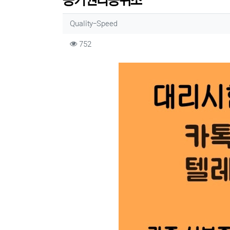
등기권리증위조
작성자 정보
작성
Quality-Speed
컨텐츠 정보
조회
752
본문