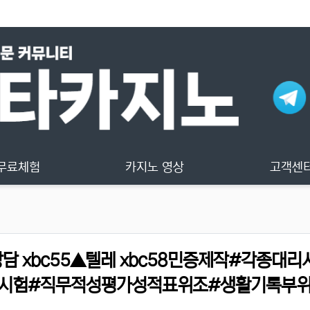
무료체험
카지노 영상
고객센
 xbc55▲텔레 xbc58민증제작#각종대리
시험#직무적성평가성적표위조#생활기록부위