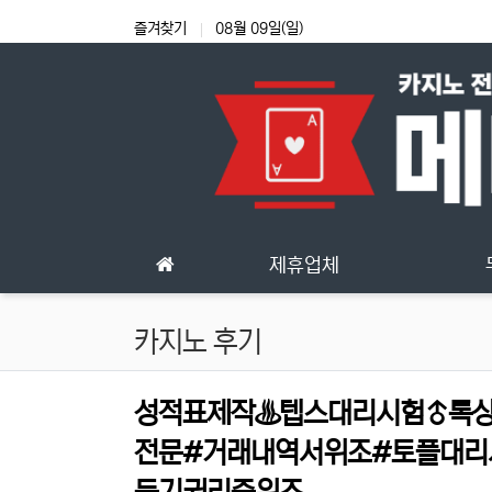
상단 네비
즐겨찾기
08월 09일(일)
메인 메뉴
제휴업체
카지노 후기
성적표제작♨텝스대리시험♂톡상담
전문#거래내역서위조#토플대리