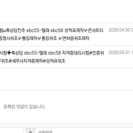
작성일
2026.04.30 
톡상담친추 xbc55-텔레 xbc58 성적표제작Ψ콘서트티
증명서위조Ψ통장제작Ψ통장위조 Ψ면허증위조제작
작성일
2026.05.01 
✚톡상담 xbc55-텔레 xbc58 자격증대리시험#민증위
류위조#세무사자격증제작#성적표위조
등록된 댓글이 없습니다.
필수
비밀번호