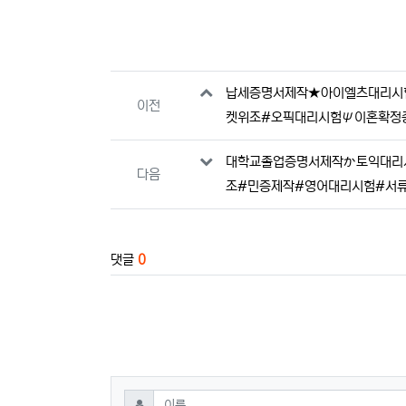
관련자료
납세증명서제작★아이엘츠대리시험ω
이전
켓위조#오픽대리시험Ψ이혼확정
대학교졸업증명서제작か토익대리시험
다음
조#민증제작#영어대리시험#서
댓글
0
댓글쓰기
필수
이름