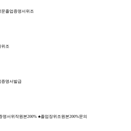
영문졸업증명서위조
서위조
업증명서발급
명서위작원본200% ♣졸업장위조원본200%문의