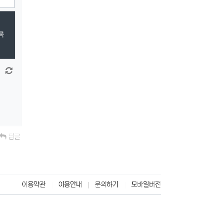
록
 늘이기
댓글창 줄이기
새 댓글 작성
답글
이용약관
이용안내
문의하기
모바일버전