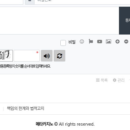
등
이모티콘
폰트어썸
동영상
이미지
댓글창
비밀
자동등록방지 숫자를 순서대로 입력하세요.
목록
관리
책임의 한계와 법적고지
메타카지노
All rights reserved.