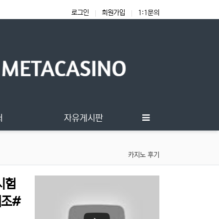
로그인
회원가입
1:1문의
터
자유게시판
카지노 후기
시험
조#