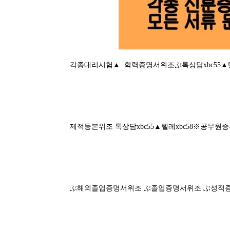
각종대리시험▲ 학력증명서위조ぷ톡상담xbc55▲
제적등본위조 톡상담xbc55▲텔레xbc58※공무원
ぶ해외졸업증명서위조 ぶ졸업증명서위조 ぶ성적