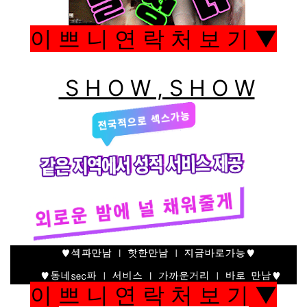
이 쁘 니 연 락 처 보 기 ▼
S H O W , S H O W
이 쁘 니 연 락 처 보 기 ▼