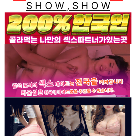
S H O W , S H O W