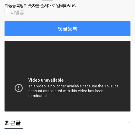
자동등록방지 숫자를 순서대로 입력하세요.
비밀글
댓글등록
최근글