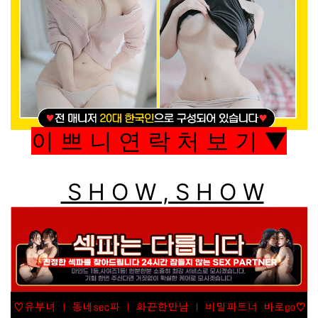
이 쁘 니 연 락 처 보 기 ▼
S H O W , S H O W