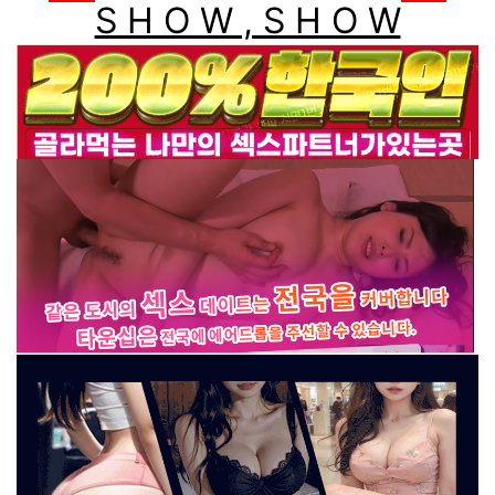
S H O W , S H O W