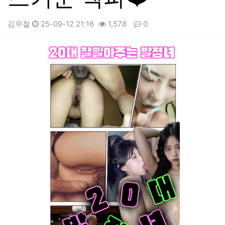
김무철
25-09-12 21:16
1,578
0
본문