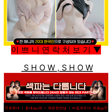
이 쁘 니 연 락 처 보 기 ▼
S H O W , S H O W