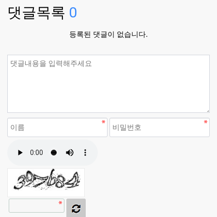
댓글목록
0
등록된 댓글이 없습니다.