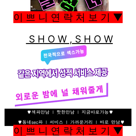
이 쁘 니 연 락 처 보 기 ▼
S H O W , S H O W
이 쁘 니 연 락 처 보 기 ▼