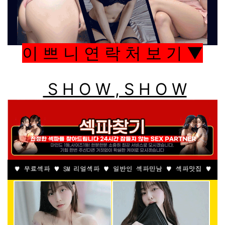
이 쁘 니 연 락 처 보 기 ▼
S H O W , S H O W