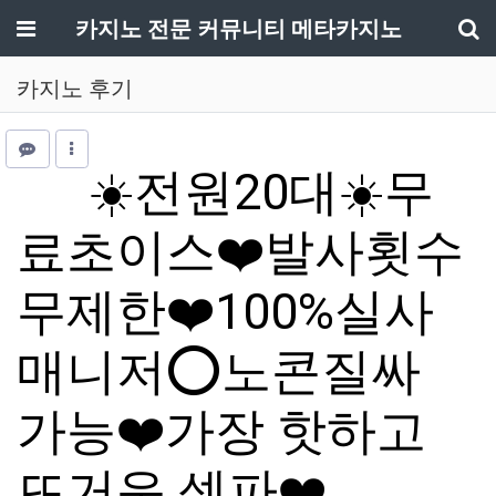
메뉴
카지노 전문 커뮤니티 메타카지노
기
카지노 후기
☀️전원20대☀️무
료초이스❤️발사횟수
무제한❤️100%실사
매니저⭕노콘질싸
가능❤️가장 핫하고
뜨거운 섹파❤️