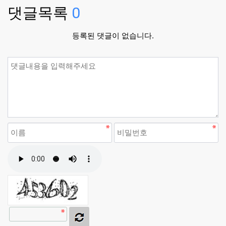
댓글목록
0
등록된 댓글이 없습니다.