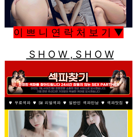
이 쁘 니 연 락 처 보 기 ▼
S H O W , S H O W