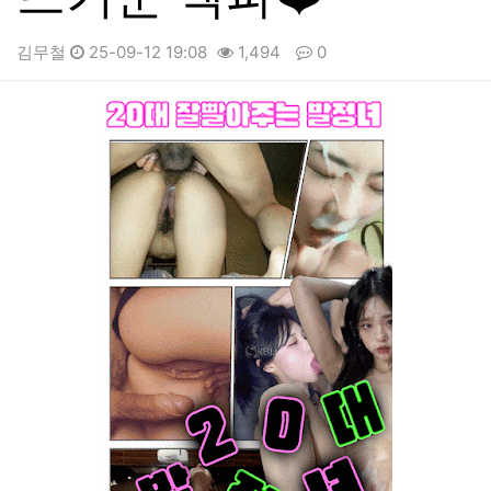
김무철
25-09-12 19:08
1,494
0
본문