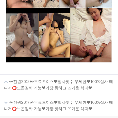
☀️전원20대☀️무료초이스❤️발사횟수 무제한❤️100%실사 매
니저⭕노콘질싸 가능❤️가장 핫하고 뜨거운 섹파❤️
☀️전원20대☀️무료초이스❤️발사횟수 무제한❤️100%실사 매
니저⭕노콘질싸 가능❤️가장 핫하고 뜨거운 섹파❤️