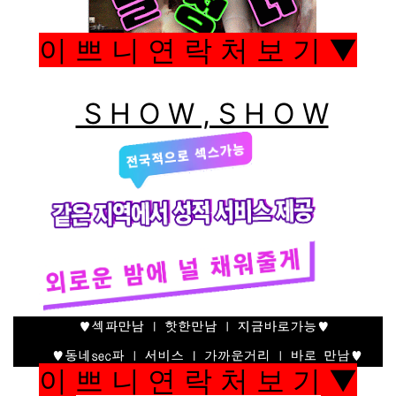
이 쁘 니 연 락 처 보 기 ▼
S H O W , S H O W
이 쁘 니 연 락 처 보 기 ▼