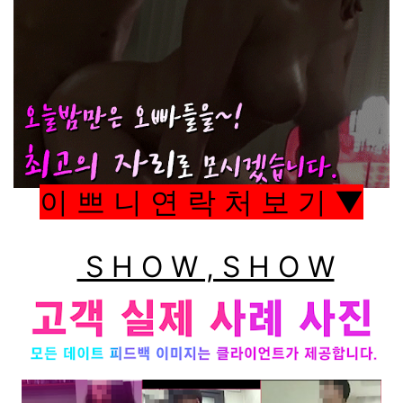
이 쁘 니 연 락 처 보 기 ▼
S H O W , S H O W