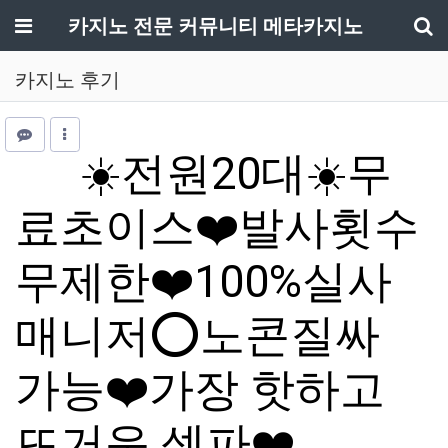
메뉴
카지노 전문 커뮤니티 메타카지노
기
카지노 후기
☀️전원20대☀️무
료초이스❤️발사횟수
무제한❤️100%실사
매니저⭕노콘질싸
가능❤️가장 핫하고
뜨거운 섹파❤️