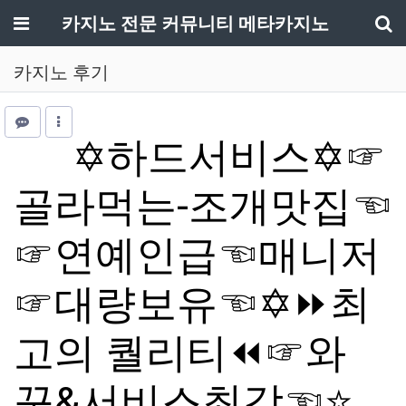
메뉴
카지노 전문 커뮤니티 메타카지노
기
카지노 후기
✡️하드서비스✡️☞
골라먹는-조개맛집☜
☞연예인급☜매니저
☞대량보유☜✡️⏩최
고의 퀄리티⏪☞와
꾸&서비스최강☜⭐