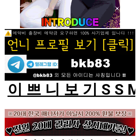
이 쁘 니 보 기 S S 