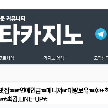
무료체험
카지노 영상
고객센
개맛집☜☞연예인급☜매니저☞대량보유☜✡️⏩
최강.LINE-UP⭐