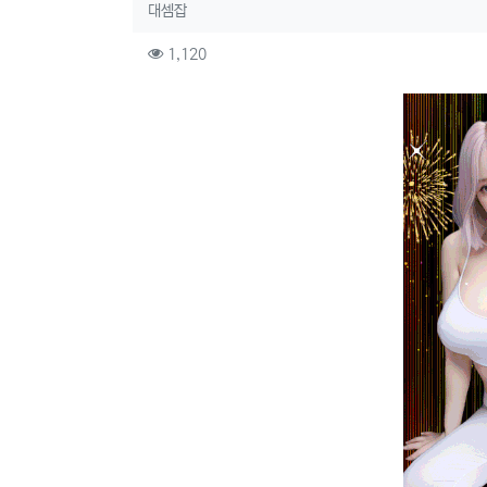
작성자 정보
작성
대셈잡
컨텐츠 정보
조회
1,120
본문