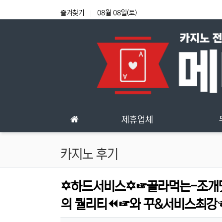
상단 네비
즐겨찾기
08월 08일(토)
메인 메뉴
제휴업체
카지노 후기
✡️하드서비스✡️☞골라먹는-조
의 퀄리티⏪☞와 꾸&서비스최강☜⭐