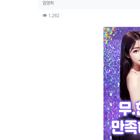
작성자 정보
작성
엄영화
컨텐츠 정보
조회
1,262
본문