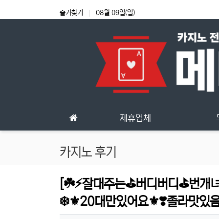
상단 네비
즐겨찾기
08월 09일(일)
메인 메뉴
제휴업체
카지노 후기
[☘️⚡잘대주는⛳버디버디⛳번개녀
❄️⚜️20대만있어요⚜️❣️졸라맛있