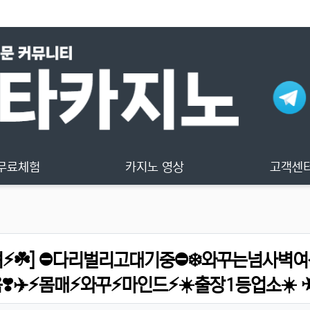
무료체험
카지노 영상
고객센
⚡☘️] ⛔다리벌리고대기중⛔❄️와꾸는넘사벽
음❣️✈️⚡몸매⚡와꾸⚡마인드⚡☀️출장1등업소☀️ 