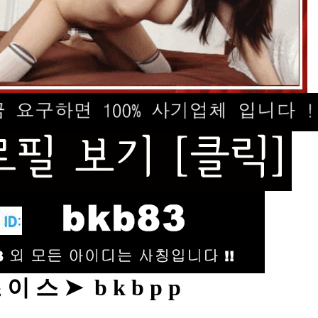
이 스 ➤ b k b p p