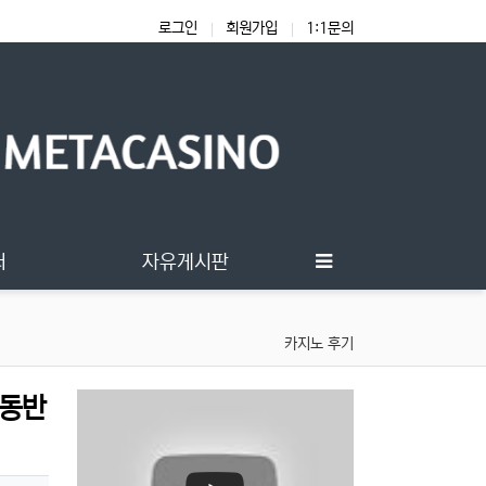
로그인
회원가입
1:1문의
터
자유게시판
카지노 후기
️동반