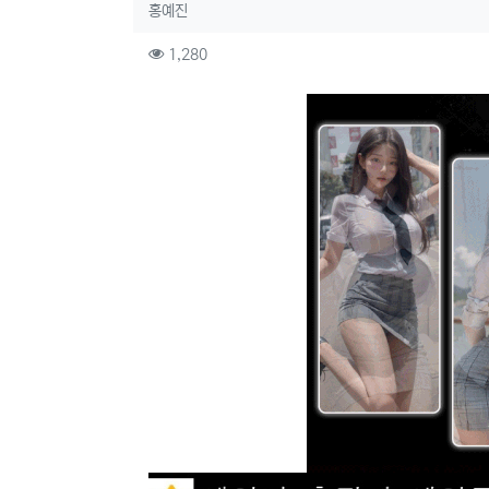
작성자 정보
작성
홍예진
컨텐츠 정보
조회
1,280
본문