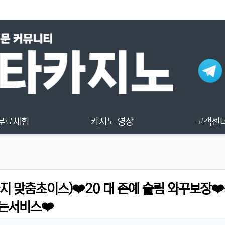
무료체험
카지노 영상
고객센
판타지 맞춤초이스)❤️20 대 존예 슬림 와꾸보장❤
는서비스❤️