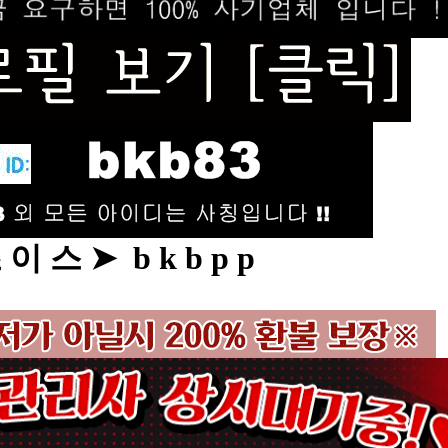
이 스 ➤ b k b p p