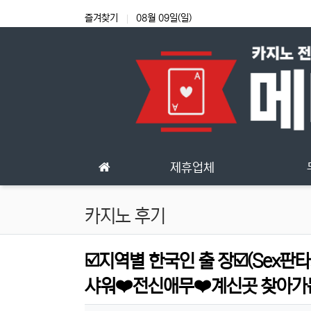
상단 네비
즐겨찾기
08월 09일(일)
메인 메뉴
제휴업체
카지노 후기
☑️지역별 한국인 출 장☑️(Sex
샤워❤️전신애무❤️계신곳 찾아가