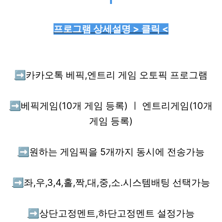
프로그램 상세설명 > 클릭 <
➡️
카카오톡 베픽,엔트리 게임 오토픽 프로그램
➡️
베픽게임(10개 게임 등록) ㅣ 엔트리게임(10개
게임 등록)
➡️
원하는 게임픽을 5개까지 동시에 전송가능
➡️
좌,우,3,4,홀,짝,대,중,소.시스템배팅 선택가능
➡️
상단고정멘트,하단고정멘트 설정가능