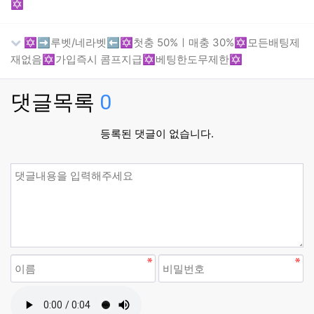
✡️
✡️➡️루벳/네라벳⬅️✡️첫충 50%ㅣ매충 30%✡️모든배팅제
재없음✡️가입즉시 콤프지급✡️베팅한도무제한✡️
댓글목록
0
등록된 댓글이 없습니다.