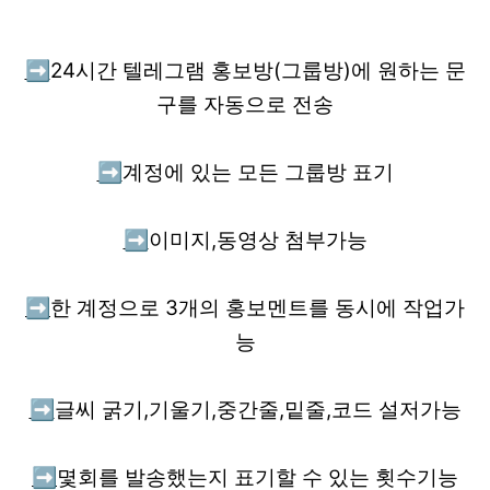
➡️
24시간 텔레그램 홍보방(그룹방)에 원하는 문
구를 자동으로 전송
➡️
계정에 있는 모든 그룹방 표기
➡️
이미지,동영상 첨부가능
➡️
한 계정으로 3개의 홍보멘트를 동시에 작업가
능
➡️
글씨 굵기,기울기,중간줄,밑줄,코드 설저가능
➡️
몇회를 발송했는지 표기할 수 있는 횟수기능