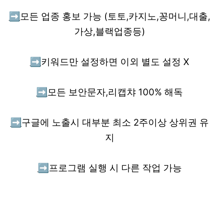
➡️
모든 업종 홍보 가능 (토토,카지노,꽁머니,대출,
가상,블랙업종등)
➡️
키워드만 설정하면 이외 별도 설정 X
➡️
모든 보안문자,리캡챠 100% 해독
➡️
구글에 노출시 대부분 최소 2주이상 상위권 유
지
➡️
프로그램 실행 시 다른 작업 가능