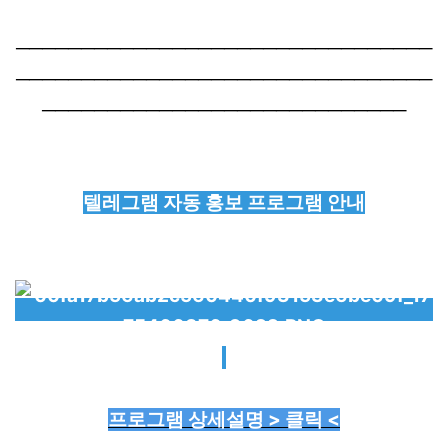
────────────────────────────────
────────────────────────────────
────────────────────────────
텔레그램 자동 홍보 프로그램 안내
프로그램 상세설명 > 클릭 <