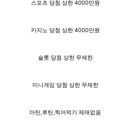
스포츠 당첨 상한 4000만원
카지노 당첨 상한 4000만원
슬롯 당첨 상한 무제한
미니게임 당첨 상한 무제한
마틴,루틴,찍어먹기 제재없음