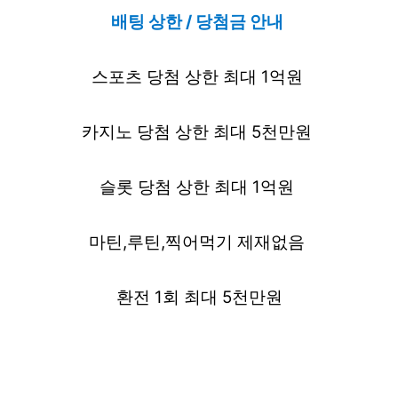
배팅 상한 / 당첨금 안내
스포츠 당첨 상한 최대 1억원
카지노 당첨 상한 최대 5천만원
슬롯 당첨 상한 최대 1억원
마틴,루틴,찍어먹기 제재없음
환전 1회 최대 5천만원