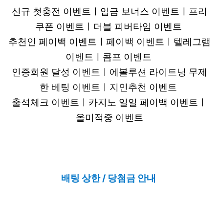
신규 첫충전 이벤트ㅣ입금 보너스 이벤트ㅣ프리
쿠폰 이벤트ㅣ더블 피버타임 이벤트
추천인 페이백 이벤트ㅣ페이백 이벤트ㅣ텔레그램
이벤트ㅣ콤프 이벤트
인증회원 달성 이벤트ㅣ에볼루션 라이트닝 무제
한 베팅 이벤트ㅣ지인추천 이벤트
출석체크 이벤트ㅣ카지노 일일 페이백 이벤트ㅣ
올미적중 이벤트
배팅 상한 / 당첨금 안내