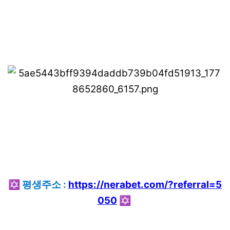
✡️ 평생주소 :
h
ttps://nerabet.com/?referral=5
050
✡️