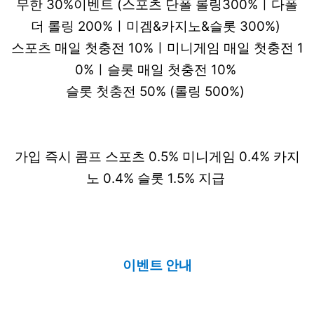
무한 30%이벤트 (스포츠 단폴 롤링300%ㅣ다폴
더 롤링 200%ㅣ미겜&카지노&슬롯 300%)
스포츠 매일 첫충전 10%ㅣ미니게임 매일 첫충전 1
0%ㅣ슬롯 매일 첫충전 10%
슬롯 첫충전 50% (롤링 500%)
가입 즉시 콤프 스포츠 0.5% 미니게임 0.4% 카지
노 0.4% 슬롯 1.5% 지급
이벤트 안내