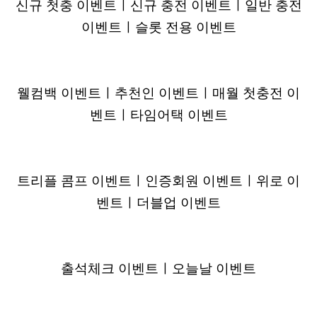
신규 첫충 이벤트ㅣ신규 충전 이벤트ㅣ일반 충전
이벤트ㅣ슬롯 전용 이벤트
웰컴백 이벤트ㅣ추천인 이벤트ㅣ매월 첫충전 이
벤트ㅣ타임어택 이벤트
트리플 콤프 이벤트ㅣ인증회원 이벤트ㅣ위로 이
벤트ㅣ더블업 이벤트
출석체크 이벤트ㅣ오늘날 이벤트