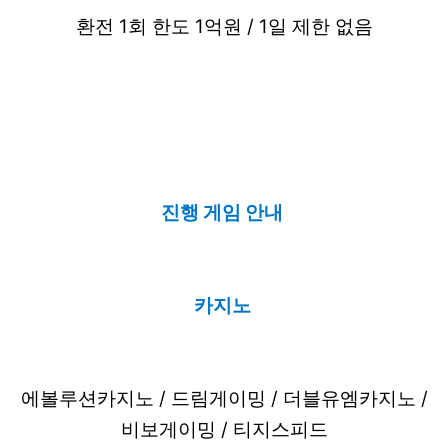
환전 1회 한도 1억원 / 1일 제한 없음
진행 게임 안내
카지노
에볼루션카지노 / 드림게이밍 / 더블유엠카지노 /
비보게이밍 / 티지스피드