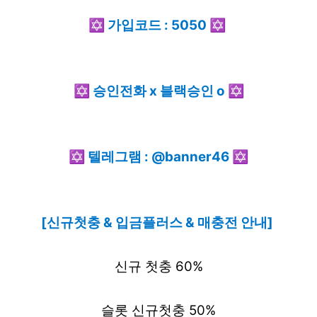
✡️ 가입코드 : 5050 ✡️
✡️ 승인전화 x 블랙승인 o ✡️
✡️ 텔레그램 : @banner46 ✡️
[신규첫충 & 입금플러스 & 매충전 안내]
신규 첫충 60%
슬롯 신규첫충 50%