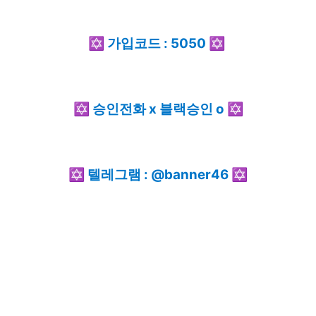
✡️ 가입코드 : 5050 ✡️
✡️ 승인전화 x 블랙승인 o ✡️
✡️ 텔레그램 : @banner46 ✡️