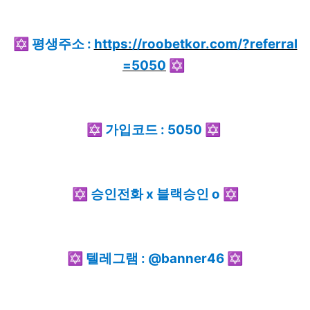
✡️ 평생주소 :
https://roobetkor.com/?referral
=5050
✡️
✡️ 가입코드 : 5050 ✡️
✡️ 승인전화 x 블랙승인 o ✡️
✡️ 텔레그램 : @banner46 ✡️