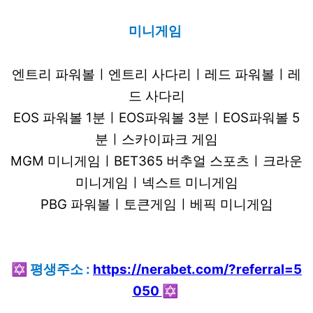
미니게임
엔트리 파워볼ㅣ엔트리 사다리ㅣ레드 파워볼ㅣ레
드 사다리
EOS 파워볼 1분ㅣEOS파워볼 3분ㅣEOS파워볼 5
분ㅣ스카이파크 게임
MGM 미니게임ㅣBET365 버추얼 스포츠ㅣ크라운
미니게임ㅣ넥스트 미니게임
PBG 파워볼ㅣ토큰게임ㅣ베픽 미니게임
✡️ 평생주소 :
https://nerabet.com/?referral=5
050
✡️