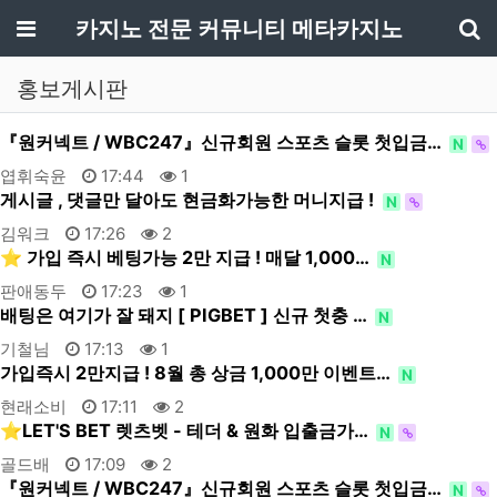
메뉴
카지노 전문 커뮤니티 메타카지노
기
홍보게시판
『원커넥트 / WBC247』신규회원 스포츠 슬롯 첫입금…
N
엽휘숙윤
17:44
1
️️게시글 , 댓글만 달아도 현금화가능한 머니지급 !
N
김워크
17:26
2
⭐️ 가입 즉시 베팅가능 2만 지급 ! 매달 1,000…
N
판애동두
17:23
1
배팅은 여기가 잘 돼지 [ PIGBET ] 신규 첫충 …
N
기철님
17:13
1
가입즉시 2만지급 ! 8월 총 상금 1,000만 이벤트…
N
현래소비
17:11
2
⭐️LET'S BET 렛츠벳 - 테더 & 원화 입출금가…
N
골드배
17:09
2
『원커넥트 / WBC247』신규회원 스포츠 슬롯 첫입금…
N