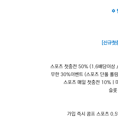
✡️
[신규첫
스포츠 첫충전 50% (1.6배당이상 /
무한 30%이벤트 (스포츠 단폴 롤
스포츠 매일 첫충전 10%ㅣ
슬롯
가입 즉시 콤프 스포츠 0.5