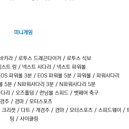
미니게임
바카라 / 로투스 드래곤타이거 / 로투스 식보
넥스트 링 / 넥스트 사다리 / 넥스트 파워볼
OS 파워볼 3분 / EOS 파워볼 5분 / 파워볼 / 파워사다리
볼 5분 / N파워사다리 3분 / N파워사다리 5분
다리 / 오즈홀덤 / 런닝볼 스피드 / 벳페어 축구
경주 / 경마 / 모터스포츠
/ 크리켓 / 다트 / 개경주 / 경마 / 모터스포츠 / 스피드웨이 /
팅 / 사이클링