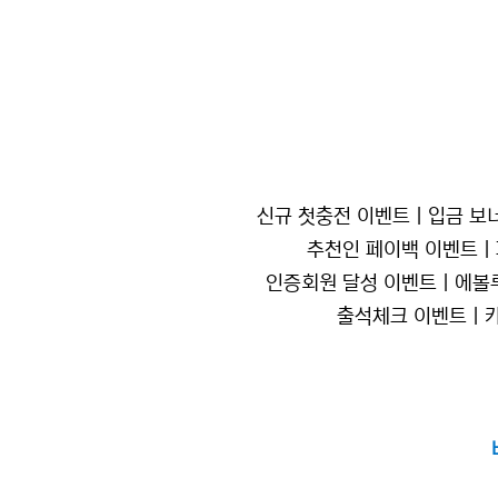
신규 첫충전 이벤트ㅣ입금 보
추천인 페이백 이벤트
인증회원 달성 이벤트ㅣ에볼
출석체크 이벤트ㅣ카