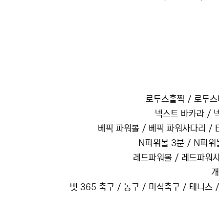
로투스홀짝 / 로투스
넥스트 바카라 / 
베픽 파워볼 / 베픽 파워사다리 / E
N파워볼 3분 / N파워
레드파워볼 / 레드파워사
개
벳 365 축구 / 농구 / 미식축구 / 테니스 