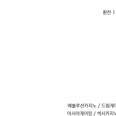
환전 1
에볼루션카지노 / 드림게이
아시아게이밍 / 섹시카지노