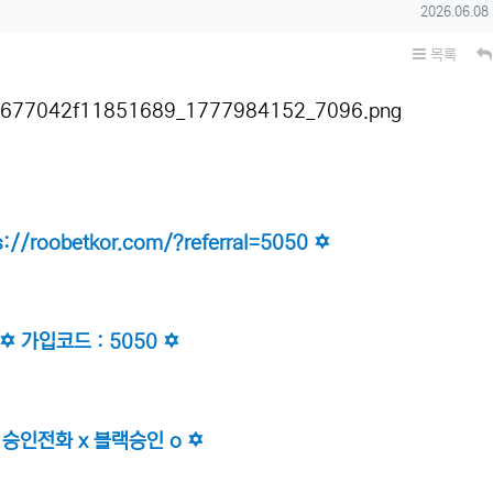
작성일
2026.06.08
목록
s://roobetkor.com/?referral=5050
✡️
✡️ 가입코드 : 5050 ✡️
️ 승인전화 x 블랙승인 o ✡️