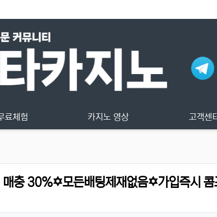
무료체험
카지노 영상
고객센
0%ㅣ매충 30%✡️모든배팅제재없음✡️가입즉시 