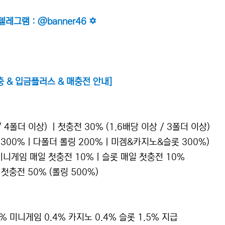
 텔레그램 : @banner46 ✡️
충 & 입금플러스 & 매충전 안내]
 4폴더 이상) ㅣ첫충전 30% (1.6배당 이상 / 3폴더 이상)
링300%ㅣ다폴더 롤링 200%ㅣ미겜&카지노&슬롯 300%)
미니게임 매일 첫충전 10%ㅣ슬롯 매일 첫충전 10%
 첫충전 50% (롤링 500%)
% 미니게임 0.4% 카지노 0.4% 슬롯 1.5% 지급