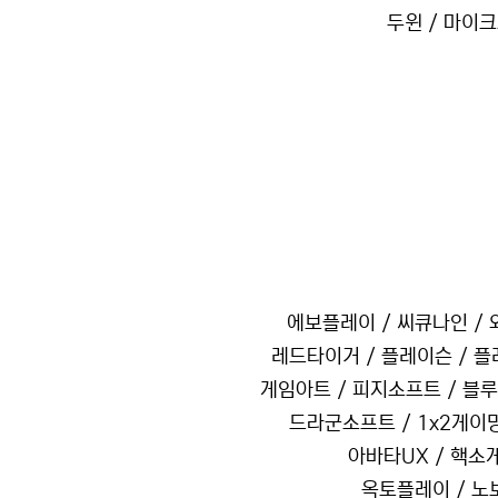
두윈 / 마이
에보플레이 / 씨큐나인 / 
레드타이거 / 플레이슨 / 
게임아트 / 피지소프트 / 블루
드라군소프트 / 1x2게이밍
아바타UX / 핵소
옥토플레이 / 노