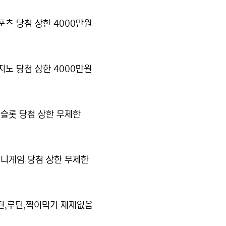
포츠 당첨 상한 4000만원
지노 당첨 상한 4000만원
슬롯 당첨 상한 무제한
니게임 당첨 상한 무제한
틴,루틴,찍어먹기 제재없음