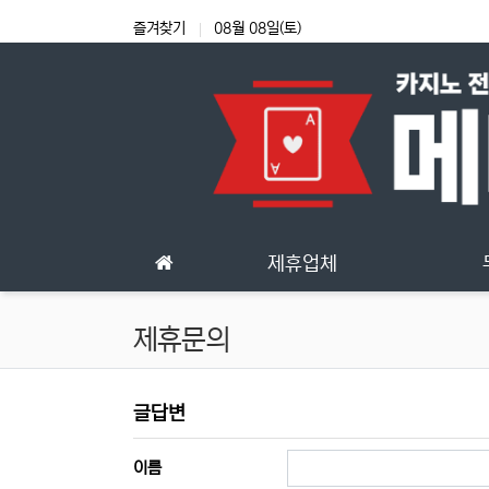
상단 네비
즐겨찾기
08월 08일(토)
메인 메뉴
제휴업체
제휴문의
제휴문의 글답변
글답변
필수
이름