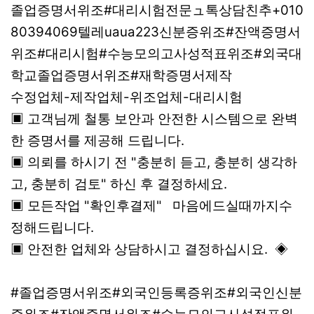
졸업증명서위조#대리시험전문ュ톡상담친추+010
80394069텔레uaua223신분증위조#잔액증명서
위조#대리시험#수능모의고사성적표위조#외국대
학교졸업증명서위조#재학증명서제작
수정업체-제작업체-위조업체-대리시험
▣ 고객님께 철통 보안과 안전한 시스템으로 완벽
한 증명서를 제공해 드립니다.
▣ 의뢰를 하시기 전 "충분히 듣고, 충분히 생각하
고, 충분히 검토" 하신 후 결정하세요.
▣ 모든작업 "확인후결제" 마음에드실때까지수
정해드립니다.
▣ 안전한 업체와 상담하시고 결정하십시요. ◈
#졸업증명서위조#외국인등록증위조#외국인신분