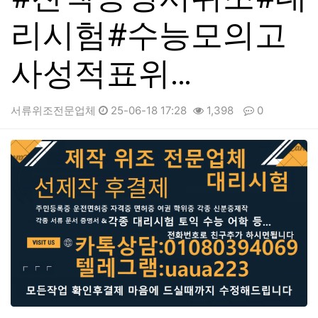
리시험#수능모의고
사성적표위…
서류위조전문업체
25-06-18 17:28
1,398
0
본문