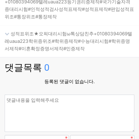
+01080394069텔레uaua223등기권리증제작#국가기술자격
증대리시험#인적성적검사성적표제작#성적표제작#편입성적표
위조#통장위조#통장제작
성적표위조★오픽대리시험ω톡상담친추+01080394069텔
레uaua223학위증위조#학위증제작#수능대리시험#학위증명
서제작#이혼확정증명서제작#민증제작
댓글목록
0
등록된 댓글이 없습니다.