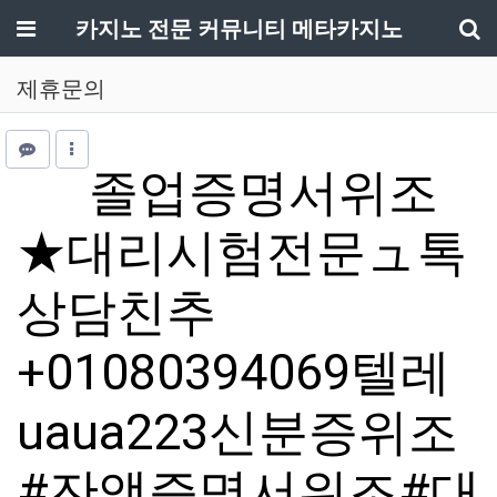
메뉴
카지노 전문 커뮤니티 메타카지노
기
제휴문의
졸업증명서위조
★대리시험전문ュ톡
상담친추
+01080394069텔레
uaua223신분증위조
#잔액증명서위조#대