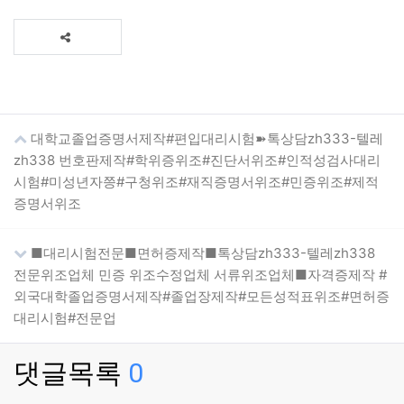
대학교졸업증명서제작#편입대리시험➽톡상담zh333-텔레
zh338 번호판제작#학위증위조#진단서위조#인적성검사대리
시험#미성년자쯩#구청위조#재직증명서위조#민증위조#제적
증명서위조
■대리시험전문■면허증제작■톡상담zh333-텔레zh338
전문위조업체 민증 위조수정업체 서류위조업체■자격증제작 #
외국대학졸업증명서제작#졸업장제작#모든성적표위조#면허증
대리시험#전문업
댓글목록
0