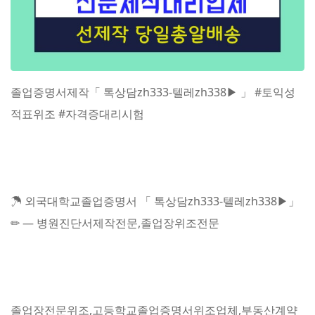
졸업증명서제작「 톡상담zh333-텔레zh338▶ 」 #토익성
적표위조 #자격증대리시험
☂ 외국대학교졸업증명서 「 톡상담zh333-텔레zh338▶」
✏ — 병원진단서제작전문,졸업장위조전문
졸업장전문위조,고등학교졸업증명서위조업체,부동산계약