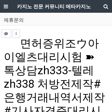
메뉴
카지노 전문 커뮤니티 메타카지노
기
제휴문의
면허증위조ウ아
이엘츠대리시험 ➽
톡상담zh333-텔레
zh338 처방전제작#
은행거래내역서제작
#기사자격증대리시