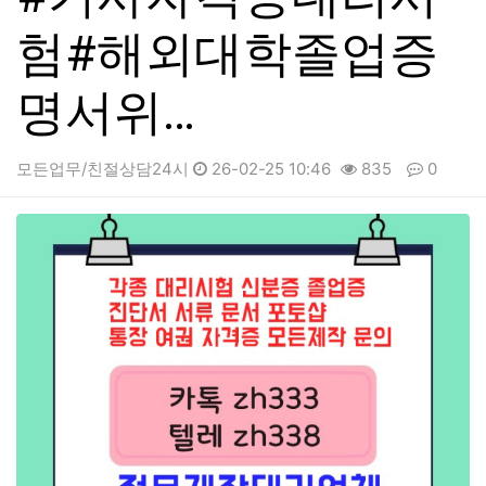
험#해외대학졸업증
명서위…
모든업무/친절상담24시
26-02-25 10:46
835
0
본문