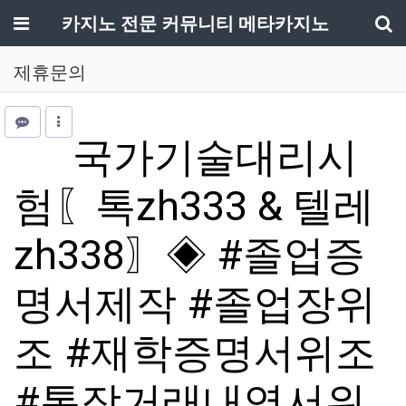
메뉴
카지노 전문 커뮤니티 메타카지노
기
제휴문의
국가기술대리시
험〖톡zh333 & 텔레
zh338〗◈ #졸업증
명서제작 #졸업장위
조 #재학증명서위조
#통장거래내역서위