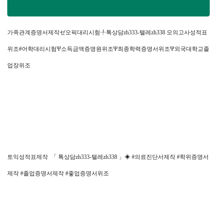
가족관계증명서제작ゼ오픽대리시험╀톡상담zh333-텔레zh338 모의고사성적표
위조#어학대리시험Ψ소득금액증명원위조Ψ최종학력증명서위조Ψ외국대학교졸
업장위조
토익성적표제작 「 톡상담zh333-텔레zh338 」◈ #의료진단서제작 #학위증명서
제작 #졸업증명서제작 #좋업증명서위조