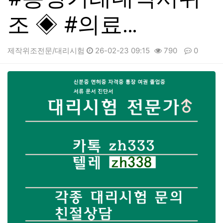
조 ◈ #의료…
제작위조전문/대리시험
26-02-23 09:15
790
0
본문