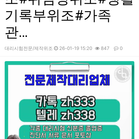
기록부위조#가족
관…
대리시험전문/제작위조
26-01-19 15:20
847
0
본문