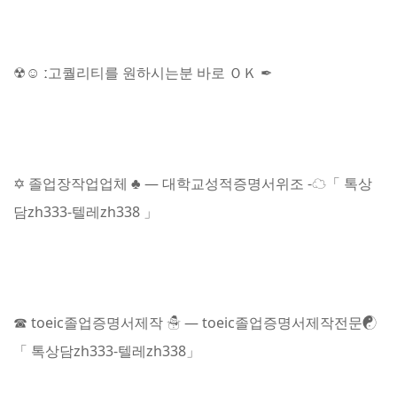
☢☺ ː고퀄리티를 원하시는분 바로 ＯＫ ✒
✡ 졸업장작업업체 ♣ — 대학교성적증명서위조 -☁「 톡상
담zh333-텔레zh338 」
☎ toeic졸업증명서제작 ☃ — toeic졸업증명서제작전문☯
「 톡상담zh333-텔레zh338」