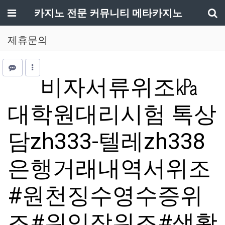
메뉴
카지노 전문 커뮤니티 메타카지노
기
제휴문의
비자서류위조㎪
대학원대리시험 톡상
담zh333-텔레zh338
은행거래내역서위조
#원천징수영수증위
조#위임장위조#생활