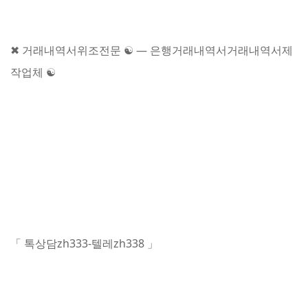
✖ 거래내역서위조전문 ☯ — 은행거래내역서거래내역서제
작업체 ☯
「 톡상담zh333-텔레zh338 」