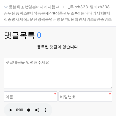
등본위조ゼ일본어대리시험㎄ ㅋㅏ_톡 :zh333-텔레zh338
공무원증위조#제적등본제작#상품권위조#전문대대리시험#제
적증명서제작#운전경력증명서영문#입원확인서위조#민증위조
댓글목록
0
등록된 댓글이 없습니다.