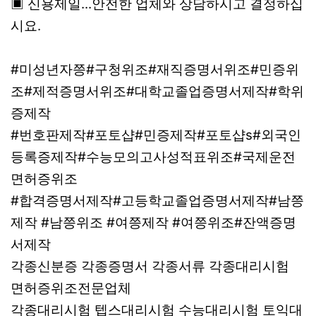
▣ 신용제일...안전한 업체와 상담하시고 결정하십
시요.
#미성년자쯩#구청위조#재직증명서위조#민증위
조#제적증명서위조#대학교졸업증명서제작#학위
증제작
#번호판제작#포토샵#민증제작#포토샵s#외국인
등록증제작#수능모의고사성적표위조#국제운전
면허증위조
#합격증명서제작#고등학교졸업증명서제작#남쯩
제작 #남쯩위조 #여쯩제작 #여쯩위조#잔액증명
서제작
각종신분증 각종증명서 각종서류 각종대리시험
면허증위조전문업체
각종대리시험 텝스대리시험 수능대리시험 토익대