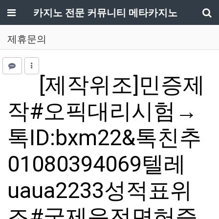
메뉴
카지노 전문 커뮤니티 메타카지노
기
제휴문의
[제작위조]민증제
작#오픽대리시험→
톡ID:bxm22&톡친추
01080394069텔레
uaua2233성적표위
조#국제운전면허증