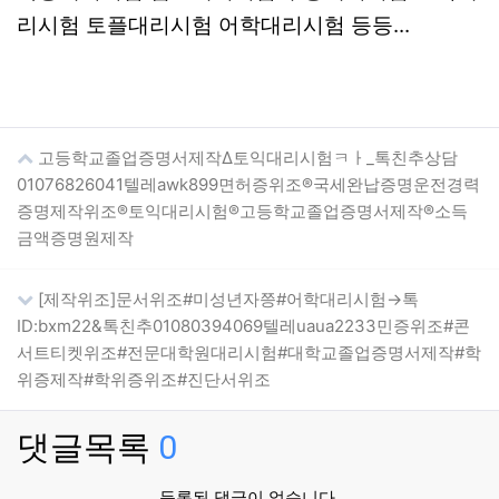
리시험 토플대리시험 어학대리시험 등등...
고등학교졸업증명서제작Δ토익대리시험ㅋㅏ_톡친추상담
01076826041텔레awk899면허증위조®국세완납증명운전경력
증명제작위조®토익대리시험®고등학교졸업증명서제작®소득
금액증명원제작
[제작위조]문서위조#미성년자쯩#어학대리시험→톡
ID:bxm22&톡친추01080394069텔레uaua2233민증위조#콘
서트티켓위조#전문대학원대리시험#대학교졸업증명서제작#학
위증제작#학위증위조#진단서위조
댓글목록
0
등록된 댓글이 없습니다.