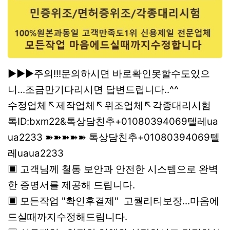
▶▶▶주의!!!문의하시면 바로확인못할수도있으
니...조금만기다리시면 답변드립니다..^^
수정업체↖제작업체↖위조업체↖각종대리시험
톡ID:bxm22&톡상담친추+01080394069텔레ua
ua2233 ➽➽➽➽➽ 톡상담친추+01080394069텔
레uaua2233
▣ 고객님께 철통 보안과 안전한 시스템으로 완벽
한 증명서를 제공해 드립니다.
▣ 모든작업 "확인후결제" 고퀄리티보장...마음에
드실때까지수정해드립니다.