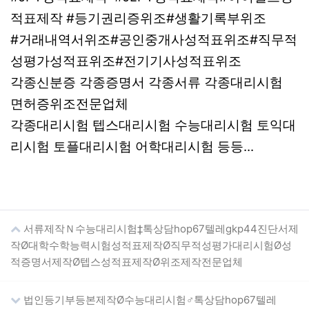
적표제작 #등기권리증위조#생활기록부위조
#거래내역서위조#공인중개사성적표위조#직무적
성평가성적표위조#전기기사성적표위조
각종신분증 각종증명서 각종서류 각종대리시험
면허증위조전문업체
각종대리시험 텝스대리시험 수능대리시험 토익대
리시험 토플대리시험 어학대리시험 등등...
서류제작Ｎ수능대리시험‡톡상담hop67텔레gkp44진단서제
작Ø대학수학능력시험성적표제작Ø직무적성평가대리시험Ø성
적증명서제작Ø텝스성적표제작Ø위조제작전문업체
법인등기부등본제작Ø수능대리시험♂톡상담hop67텔레