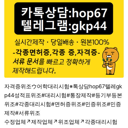
자격증위조ウ어학대리시험※톡상담hop67텔레gk
p44성적표위조#대리시험#통장제작#등기부등본
위조#각종대리시험#면허증위조#민증위조#민증
제작#서류위조
수정업체↗제작업체↗위조업체↗각종대리시험