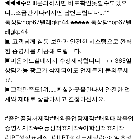
◀◀◀주의!!!문의하시면 바로확인못할수도있으
니...조금만기다리시면 답변드립니다...^^
톡상담hop67텔레gkp44 ♣♣♣♣♣ 톡상담hop67텔
레gkp44
▣ 고객님께 철통 보안과 안전한 시스템으로 완벽
한 증명서를 제공해 드립니다.
▣마음에드실때까지 수정제작합니다 +++ 365일
상담가능 광고가 삭제되어도 언제든지 문의주세
요.
▣고객만족도1위.....확실한곳을만나서 안전한 업
체와 제대로 상담하시고 결정하십시요.
#졸업증명서제작#해외졸업장제작#해외대학졸업
증명서제작#수능성적표제작#어학성적표제작
#JPT성적표제작 #JLPT성적표제작#아이엘츠성