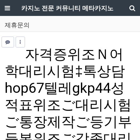
메뉴
카지노 전문 커뮤니티 메타카지노
기
제휴문의
자격증위조Ｎ어
학대리시험‡톡상담
hop67텔레gkp44성
적표위조ご대리시험
ご통장제작ご등기부
등본위조ご각종대리