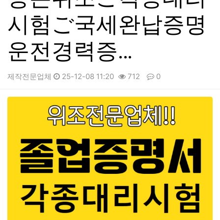
시험ご국세완납증명
운전경력증…
제작전문업체
25-12-08 11:20
712
0
본문