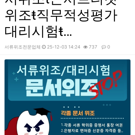
위조ŧ직무적성평가
대리시험ŧ…
서류위조전문업체
25-12-03 14:24
737
0
본문