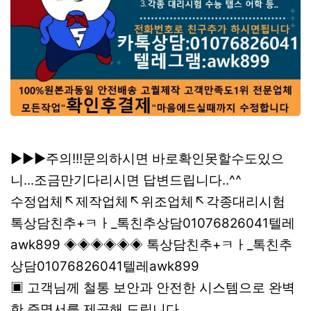
▶▶▶주의!!!문의하시면 바로확인못할수도있으
니...조금만기다리시면 답변드립니다..^^
수정업체↖제작업체↖위조업체↖각종대리시험
톡상담친추+ㅋㅏ_톡친추상담01076826041텔레
awk899 ◈◈◈◈◈◈ 톡상담친추+ㅋㅏ_톡친추
상담01076826041텔레awk899
▣ 고객님께 철통 보안과 안전한 시스템으로 완벽
한 증명서를 제공해 드립니다.