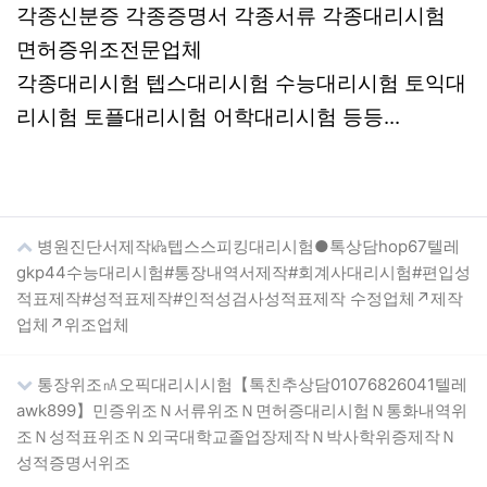
각종신분증 각종증명서 각종서류 각종대리시험
면허증위조전문업체
각종대리시험 텝스대리시험 수능대리시험 토익대
리시험 토플대리시험 어학대리시험 등등...
병원진단서제작㎪텝스스피킹대리시험●톡상담hop67텔레
gkp44수능대리시험#통장내역서제작#회계사대리시험#편입성
적표제작#성적표제작#인적성검사성적표제작 수정업체↗제작
업체↗위조업체
통장위조㎁오픽대리시시험【톡친추상담01076826041텔레
awk899】민증위조Ｎ서류위조Ｎ면허증대리시험Ｎ통화내역위
조Ｎ성적표위조Ｎ외국대학교졸업장제작Ｎ박사학위증제작Ｎ
성적증명서위조