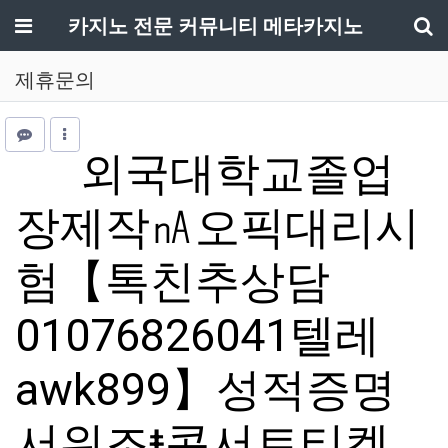
메뉴
카지노 전문 커뮤니티 메타카지노
기
제휴문의
외국대학교졸업
장제작㎁오픽대리시
험【톡친추상담
01076826041텔레
awk899】성적증명
서위조ŧ콘서트티켓