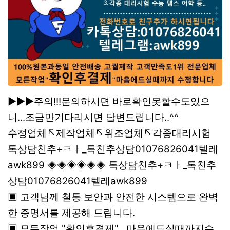
▶▶▶주의!!!문의하시면 바로확인못할수도있으
니...조금만기다리시면 답변드립니다..^^
수정업체↖제작업체↖위조업체↖각종대리시험
톡상담친추+ㅋㅏ_톡친추상담01076826041텔레
awk899 ◈◈◈◈◈◈ 톡상담친추+ㅋㅏ_톡친추
상담01076826041텔레awk899
▣ 고객님께 철통 보안과 안전한 시스템으로 완벽
한 증명서를 제공해 드립니다.
▣ 모든작업 "확인후결제" 마음에드실때까지수