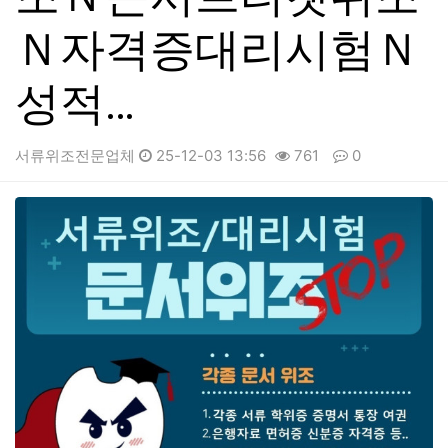
Ｎ자격증대리시험Ｎ
성적…
서류위조전문업체
25-12-03 13:56
761
0
본문