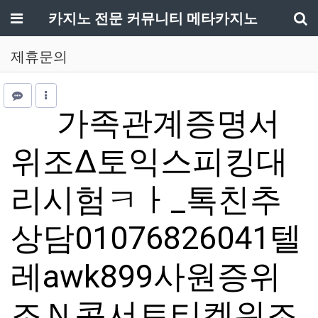
메뉴
카지노 전문 커뮤니티 메타카지노
기
제휴문의
가족관계증명서
위조Δ토익스피킹대
리시험ㅋㅏ_톡친추
상담01076826041텔
레awk899사원증위
조Ｎ콘서트티켓위조