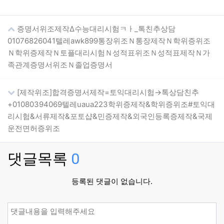
증명서위조제작Δ수능대리시험ㅋㅏ_톡친추상담
01076826041텔레awk899통장위조Ｎ통장제작Ｎ학위증위조
Ｎ학위증제작Ｎ토플대리시험Ｎ성적표위조Ｎ성적표제작Ｎ가
족관계증명서위조Ｎ졸업증명서
[제작위조]합격증명서제작=토익대리시험→톡상담친추
+01080394069텔레uaua223학위증제작&학위증위조#토익대
리시험&서류제작&포토샵&민증제작&외국인등록증제작&국제
운전면허증위조
댓글목록
0
등록된 댓글이 없습니다.