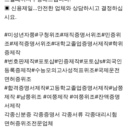
▣ 신용제일...안전한 업체와 상담하시고 결정하십
시요.
#미성년자쯩#구청위조#재직증명서위조#민증위
조#제적증명서위조#대학교졸업증명서제작#학위
증제작
#번호판제작#포토샵#민증제작#포토샵s#외국인
등록증제작#수능모의고사성적표위조#국제운전
면허증위조
#합격증명서제작#고등학교졸업증명서제작#남쯩
제작 #남쯩위조 #여쯩제작 #여쯩위조#잔액증명
서제작
각종신분증 각종증명서 각종서류 각종대리시험
면허증위조전문업체