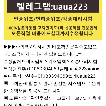
▶▶▶주의!!!문의하시면 바로확인못할수도있으
니...조금만기다리시면 답변드립니다..^^
수정업체↖제작업체↖위조업체↖각종대리시험
톡상담친추+01080394069텔레uaua223 ➽➽➽
➽➽ 톡상담친추+01080394069텔레uaua223
▣ 고객님께 철통 보안과 안전한 시스템으로 완벽
한 증명서를 제공해 드립니다.
▣ 모든작업 "확인후결제" 고퀄리티보장...마음에
드실때까지수정해드립니다.