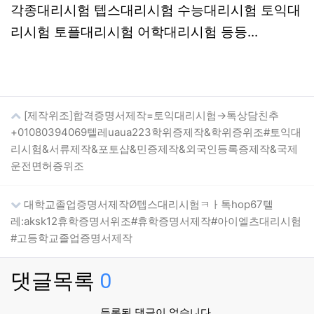
각종대리시험 텝스대리시험 수능대리시험 토익대
리시험 토플대리시험 어학대리시험 등등...
[제작위조]합격증명서제작=토익대리시험→톡상담친추
+01080394069텔레uaua223학위증제작&학위증위조#토익대
리시험&서류제작&포토샵&민증제작&외국인등록증제작&국제
운전면허증위조
대학교졸업증명서제작Ø텝스대리시험ㅋㅏ톡hop67텔
레:aksk12휴학증명서위조#휴학증명서제작#아이엘츠대리시험
#고등학교졸업증명서제작
댓글목록
0
등록된 댓글이 없습니다.