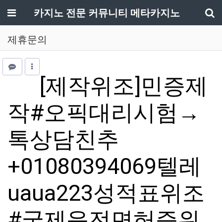
메뉴
카지노 전문 커뮤니티 메타카지노
기
제휴문의
[제작위조]민증제
작#오픽대리시험→
톡상담친추
+01080394069텔레
uaua223성적표위조
#국제운전면허증위