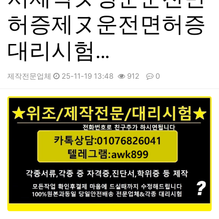
허증제ヌ운전면허증
대리시험…
제작전문업체
25-11-19 13:48
912
0
본문