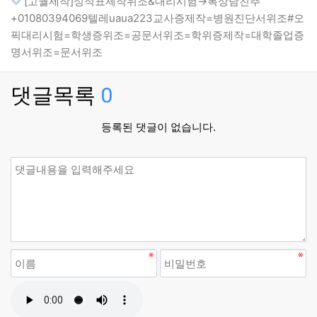
[고퀄제작]성적표제작위조&대리시험→톡상담친추
+01080394069텔레uaua223교사증제작=병원진단서위조#오
픽대리시험=학생증위조=공문서위조=학위증제작=대학졸업증
명서위조=문서위조
댓글목록
0
등록된 댓글이 없습니다.