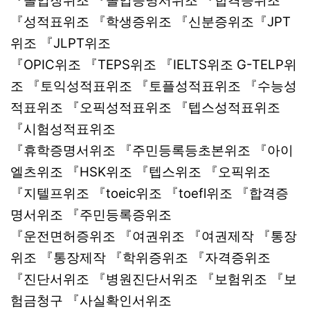
『졸업장위조 『졸업증명서위조 『합격증위조
『성적표위조 『학생증위조 『신분증위조『JPT
위조 『JLPT위조
『OPIC위조 『TEPS위조 『IELTS위조 G-TELP위
조 『토익성적표위조 『토플성적표위조 『수능성
적표위조 『오픽성적표위조 『텝스성적표위조
『시험성적표위조
『휴학증명서위조 『주민등록등초본위조 『아이
엘츠위조 『HSK위조 『텝스위조 『오픽위조
『지텔프위조 『toeic위조 『toefl위조 『합격증
명서위조 『주민등록증위조
『운전면허증위조 『여권위조 『여권제작 『통장
위조 『통장제작 『학위증위조 『자격증위조
『진단서위조 『병원진단서위조 『보험위조 『보
험금청구 『사실확인서위조