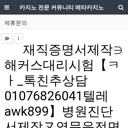
메뉴
카지노 전문 커뮤니티 메타카지노
기
제휴문의
재직증명서제작∋
해커스대리시험【ㅋ
ㅏ_톡친추상담
01076826041텔레
awk899】병원진단
서제작ヌ영문운전면