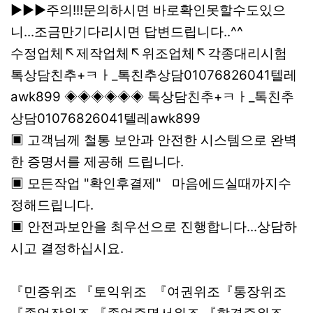
▶▶▶주의!!!문의하시면 바로확인못할수도있으
니...조금만기다리시면 답변드립니다..^^
수정업체↖제작업체↖위조업체↖각종대리시험
톡상담친추+ㅋㅏ_톡친추상담01076826041텔레
awk899 ◈◈◈◈◈◈ 톡상담친추+ㅋㅏ_톡친추
상담01076826041텔레awk899
▣ 고객님께 철통 보안과 안전한 시스템으로 완벽
한 증명서를 제공해 드립니다.
▣ 모든작업 "확인후결제" 마음에드실때까지수
정해드립니다.
▣ 안전과보안을 최우선으로 진행합니다...상담하
시고 결정하십시요.
『민증위조 『토익위조 『여권위조『통장위조