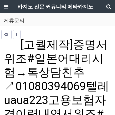
메뉴
카지노 전문 커뮤니티 메타카지노
기
제휴문의
[고퀄제작]증명서
위조#일본어대리시
험→톡상담친추
↗01080394069텔레
uaua223고용보험자
격이력내역서위조#