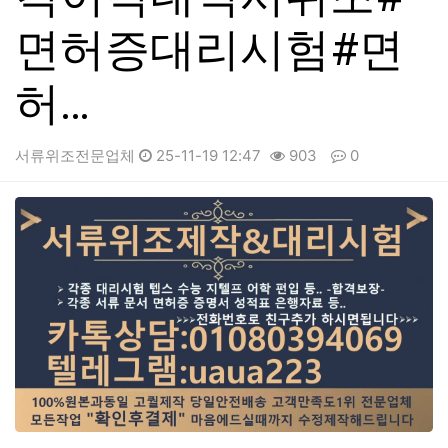
면허증대리시험#면
허…
서류위조전문업체
25-11-19 12:47
903
0
본문