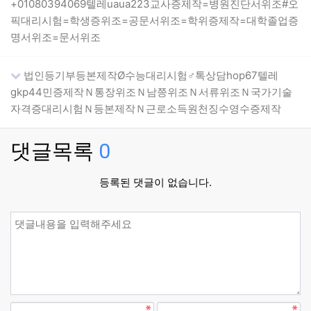
+01080394069텔레uaua223교사증제작=병원진단서위조#오
픽대리시험=학생증위조=공문서위조=학위증제작=대학졸업증
명서위조=문서위조
법인등기부등본제작Ø수능대리시험♂톡상담hop67텔레
gkp44민증제작Ｎ통장위조Ｎ남쯩위조Ｎ서류위조Ｎ국가기술
자격증대리시험Ｎ등본제작Ｎ근로소득원천징수영수증제작
댓글목록
0
등록된 댓글이 없습니다.