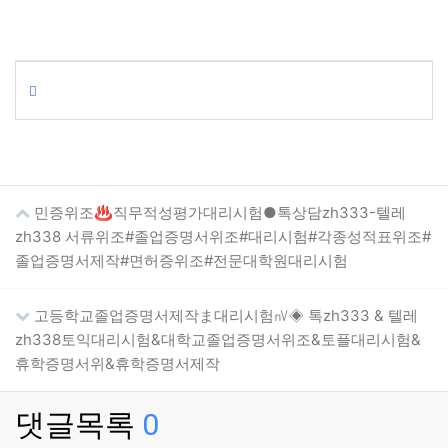
민증위조♨직무적성평가대리시험●톡상담zh333-텔레
zh338 서류위조#졸업증명서위조#대리시험#각종성적표위조#
졸업증명서제작#면허증위조#전문대학원대리시험
고등학교졸업증명서제작ま대리시험㎵◈ 톡zh333 & 텔레
zh338토익대리시험&대학교졸업증명서위조&토플대리시험&
휴학증명서위&휴학증명서제작
댓글목록
0