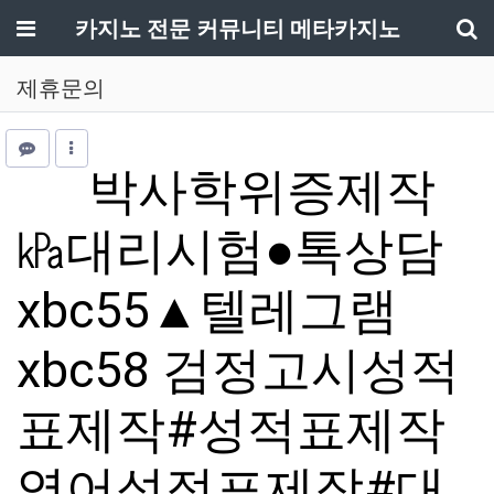
메뉴
카지노 전문 커뮤니티 메타카지노
기
제휴문의
박사학위증제작
㎪대리시험●톡상담
xbc55▲텔레그램
xbc58 검정고시성적
표제작#성적표제작
영어성적표제작#대