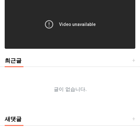
최근글
글이 없습니다.
새댓글