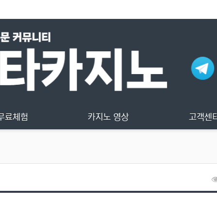
무료체험
카지노 영상
고객센