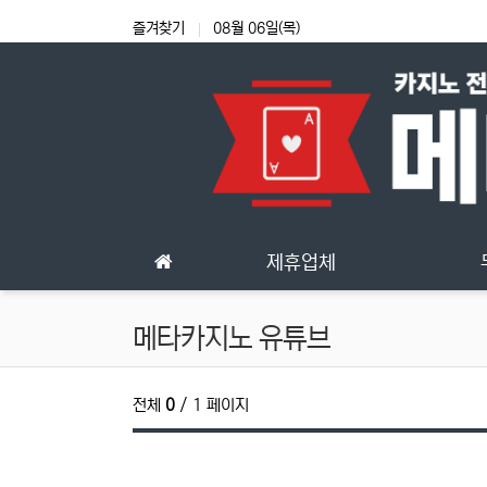
상단 네비
즐겨찾기
08월 06일(목)
메인 메뉴
제휴업체
메타카지노 유튜브
전체
0
/ 1 페이지