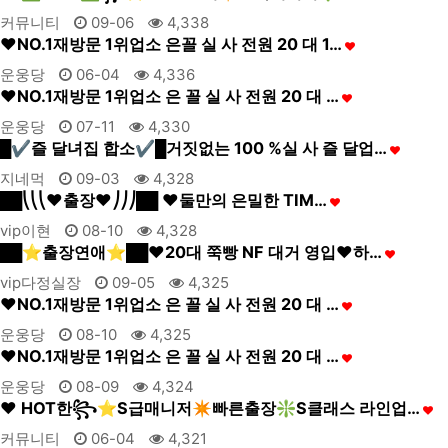
커뮤니티
09-06
4,338
❤NO.1재방문 1위업소 은꼴 실 사 전원 20 대 1…
운웅당
06-04
4,336
❤NO.1재방문 1위업소 은 꼴 실 사 전원 20 대 …
운웅당
07-11
4,330
█✔즐 달녀집 합소✔█거짓없는 100 %실 사 즐 달업…
지네먹
09-03
4,328
██⎝⎝⎝❤️출장❤️⎠⎠⎠██ ❤️둘만의 은밀한 TIM…
vip이현
08-10
4,328
██⭐출장연애⭐██❤️20대 쭉빵 NF 대거 영입❤️하…
vip다정실장
09-05
4,325
❤NO.1재방문 1위업소 은 꼴 실 사 전원 20 대 …
운웅당
08-10
4,325
❤NO.1재방문 1위업소 은 꼴 실 사 전원 20 대 …
운웅당
08-09
4,324
❤️ HOT한꧂⭐S급매니저✴️빠른출장❇️S클래스 라인업…
커뮤니티
06-04
4,321