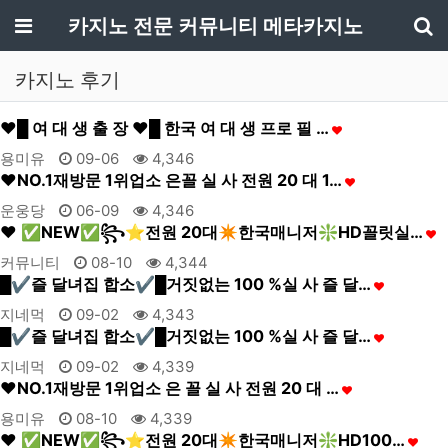
메뉴
카지노 전문 커뮤니티 메타카지노
기
카지노 후기
❤█ 여 대 생 출 장 ❤█ 한국 여 대 생 프로 필 …
용미유
09-06
4,346
❤NO.1재방문 1위업소 은꼴 실 사 전원 20 대 1…
운웅당
06-09
4,346
❤️ ✅NEW✅꧂⭐전원 20대✴️한국매니저❇️HD꼴릿실…
커뮤니티
08-10
4,344
█✔즐 달녀집 합소✔█거짓없는 100 %실 사 즐 달…
지네먹
09-02
4,343
█✔즐 달녀집 합소✔█거짓없는 100 %실 사 즐 달…
지네먹
09-02
4,339
❤NO.1재방문 1위업소 은 꼴 실 사 전원 20 대 …
용미유
08-10
4,339
❤️ ✅NEW✅꧂⭐전원 20대✴️한국매니저❇️HD100…