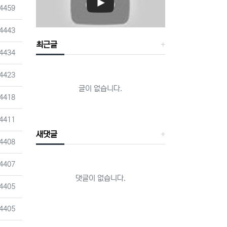
조회
4459
조회
4443
최근글
조회
4434
조회
4423
글이 없습니다.
조회
4418
조회
4411
새댓글
조회
4408
조회
4407
댓글이 없습니다.
조회
4405
조회
4405