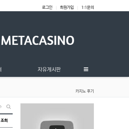
로그인
회원가입
1:1문의
터
자유게시판
카지노 후기
조회순 정렬
게시판 검색
조회