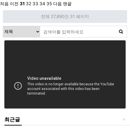
처음
이전
31
32
33
34
35
다음
맨끝
전체 27,890건
31 페이지
최근글