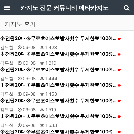
메뉴
카지노 전문 커뮤니티 메타카지노
기
카지노 후기
☀️전원20대☀️무료초이스❤️발사횟수 무제한❤️100%…
김무철
09-08
1,423
☀️전원20대☀️무료초이스❤️발사횟수 무제한❤️100%…
김무철
09-08
1,319
☀️전원20대☀️무료초이스❤️발사횟수 무제한❤️100%…
김무철
09-08
1,444
☀️전원20대☀️무료초이스❤️발사횟수 무제한❤️100%…
김무철
09-08
1,453
☀️전원20대☀️무료초이스❤️발사횟수 무제한❤️100%…
김무철
09-08
1,519
☀️전원20대☀️무료초이스❤️발사횟수 무제한❤️100%…
김무철
09-08
1,533
☀️전원20대☀️무료초이스❤️발사횟수 무제한❤️100%…