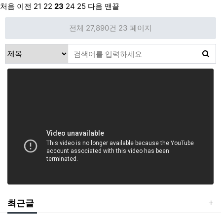
처음
이전
21
22
23
24
25
다음
맨끝
전체 27,890건
23 페이지
최근글