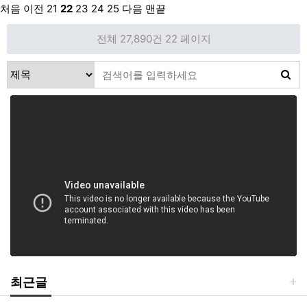
처음
이전
21
22
23
24
25
다음
맨끝
전체 27,890건
22 페이지
최근글