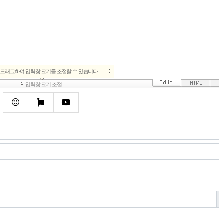
이모티콘
폰트어썸
동영상