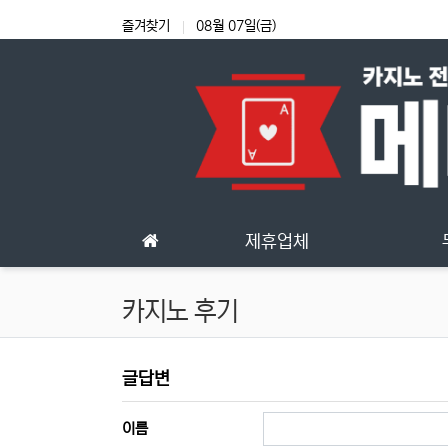
상단 네비
즐겨찾기
08월 07일(금)
메인 메뉴
제휴업체
카지노 후기
카지노 후기 글답변
글답변
필수
이름