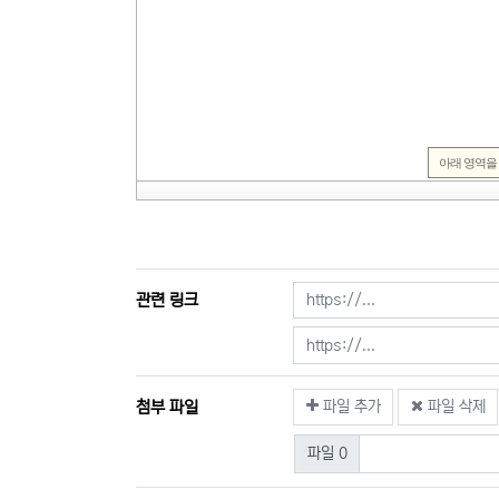
관련 링크
첨부 파일
파일 추가
파일 삭제
파일 0