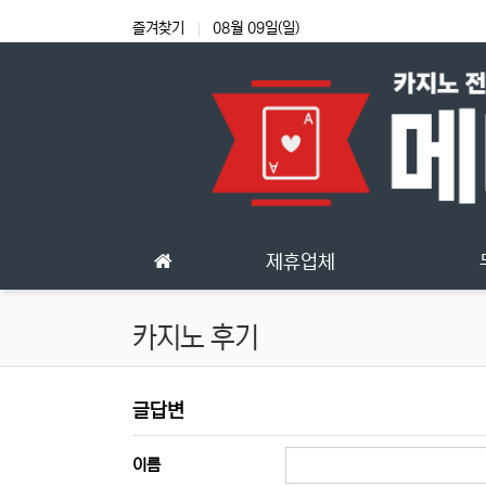
상단 네비
즐겨찾기
08월 09일(일)
메인 메뉴
제휴업체
카지노 후기
카지노 후기 글답변
글답변
필수
이름