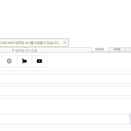
이모티콘
폰트어썸
동영상