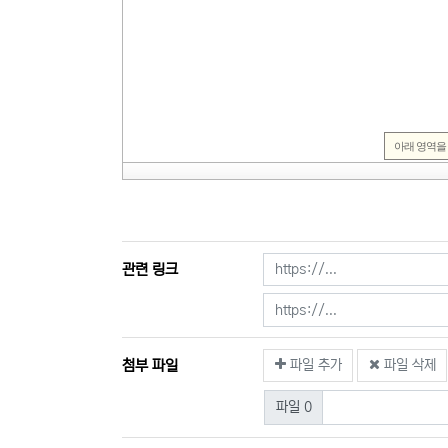
관련 링크
첨부 파일
파일 추가
파일 삭제
파일 0