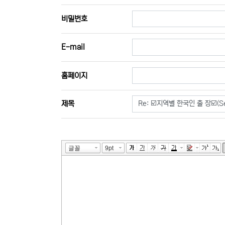
필수
비밀번호
E-mail
홈페이지
필수
제목
내용
필수